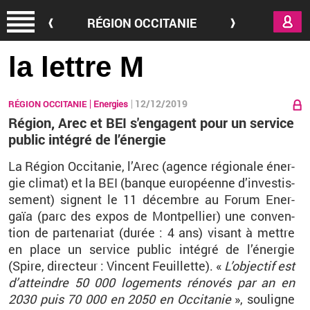
Aller au contenu principal
RÉGION OCCITANIE
la lettre M
12/12/2019
RÉGION OCCITANIE
Energies
Région, Arec et BEI s'engagent pour un service
public intégré de l’énergie
La Ré­gion Oc­ci­ta­nie, l’Arec (agence ré­gio­nale éner­
gie cli­mat) et la BEI (banque eu­ro­péenne d’in­ves­tis­
se­ment) signent le 11 dé­cembre au Forum Ener­
gaïa (parc des expos de Mont­pel­lier) une conven­
tion de par­te­na­riat (durée : 4 ans) vi­sant à mettre
en place un ser­vice pu­blic in­té­gré de l’éner­gie
(Spire, di­rec­teur : Vincent Feuillette). «
L’ob­jec­tif est
d’at­teindre 50 000 lo­ge­ments ré­no­vés par an en
2030 puis 70 000 en 2050 en Oc­ci­ta­nie
», sou­ligne