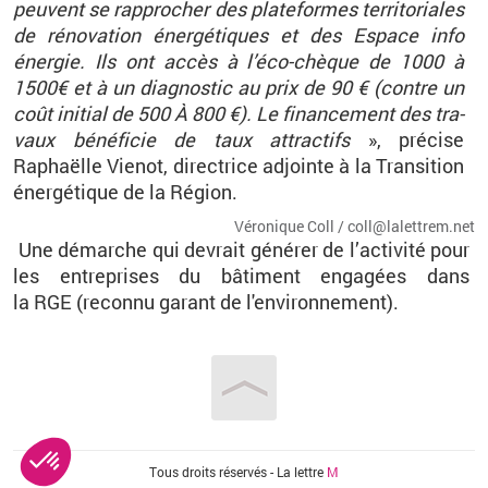
peuvent se rap­pro­cher des pla­te­formes ter­ri­to­riales
de ré­no­va­tion éner­gé­tiques et des Es­pace info
éner­gie. Ils ont accès à l’éco-chèque de 1000 à
1500€ et à un diag­nos­tic au prix de 90 € (contre un
coût ini­tial de 500 À 800 €). Le fi­nan­ce­ment des tra­
vaux bé­né­fi­cie de taux at­trac­tifs
», pré­cise
Raphaëlle Vie­not, di­rec­trice ad­jointe à la Tran­si­tion
éner­gé­tique de la Ré­gion.
Vé­ro­nique Coll / coll@​la­let­trem.​net
Une dé­marche qui de­vrait gé­né­rer de l’ac­ti­vité pour
les en­tre­prises du bâ­ti­ment en­ga­gées dans
la
RGE
(re­connu ga­rant de l'en­vi­ron­ne­ment).
Vous êtes ici
Tous droits réservés - La lettre
M