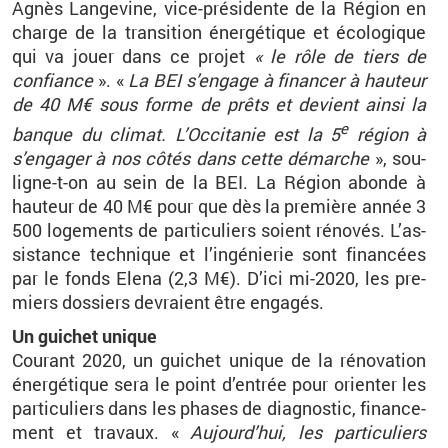
Agnès Lan­ge­vine, vice-pré­si­dente de la Ré­gion en
charge de la tran­si­tion éner­gé­tique et éco­lo­gique
qui va jouer dans ce pro­jet
« le rôle de tiers de
confiance
». «
La BEI s’en­gage à fi­nan­cer à hau­teur
de 40 M€ sous forme de prêts et de­vient ainsi la
e
banque du cli­mat. L’Oc­ci­ta­nie est la 5
ré­gion à
s’en­ga­ger à nos côtés dans cette dé­marche
», sou­
ligne-t-on au sein de la BEI. La Ré­gion abonde à
hau­teur de 40 M€ pour que dès la pre­mière année 3
500 lo­ge­ments de par­ti­cu­liers soient ré­no­vés. L’as­
sis­tance tech­nique et l’in­gé­nie­rie sont fi­nan­cées
par le fonds Elena (2,3 M€). D’ici mi-2020, les pre­
miers dos­siers de­vraient être en­ga­gés.
Un
gui­chet unique
Cou­rant 2020, un gui­chet unique de la ré­no­va­tion
éner­gé­tique sera le point d’en­trée pour orien­ter les
par­ti­cu­liers dans les phases de diag­nos­tic, fi­nan­ce­
ment et tra­vaux. «
Au­jour­d’hui, les par­ti­cu­liers