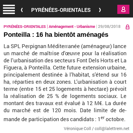
Aller au contenu principal
PYRÉNÉES-ORIENTALES
29/08/2018
PYRÉNÉES-ORIENTALES
Aménagement - Urbanisme
Ponteilla : 16 ha bientôt aménagés
La SPL Per­pi­gnan Mé­di­ter­ra­née (amé­na­geur) lance
un mar­ché de maî­trise d’œuvre pour la réa­li­sa­tion
de l’ur­ba­ni­sa­tion des sec­teurs Font Dels Horts et La
Fi­guera, à Pon­teilla. Cette fu­ture ex­ten­sion ur­baine,
prin­ci­pa­le­ment des­ti­née à l’ha­bi­tat, s’étend sur 16
ha, ré­par­ties en deux zones. L’ur­ba­ni­sa­tion à court
terme (entre 15 et 25 lo­ge­ments à hec­tare) pré­voit
la réa­li­sa­tion de 25 % de lo­ge­ments so­ciaux. Le
mon­tant des tra­vaux est éva­lué à 12 M€. La durée
du mar­ché est de 120 mois. Date li­mite de de­
er
mande de par­ti­ci­pa­tion des can­di­dats : 1
oc­tobre.
Vé­ro­nique Coll / coll@​la­let­trem.​net