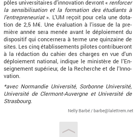
pôles uni­ver­si­taires d’in­no­va­tion de­vront
«
ren­for­cer
la sen­si­bi­li­sa­tion et la for­ma­tion des étu­diants à
l’en­tre­pre­neu­riat
»
.
L’UM
re­çoit pour cela une do­ta­
tion de 2,5
M€. Une éva­lua­tion à l’is­sue de la pre­
mière année sera menée
avant le déploie­ment du
dis­po­si­tif qui concer­nera à terme une quin­zaine de
sites. Les cinq éta­blis­se­ments pi­lotes contri­bue­ront
à la ré­dac­tion du ca­hier des charges en vue d’un
déploie­ment na­tio­nal, in­dique le mi­nis­tère de l’En­
sei­gne­ment su­pé­rieur
, de la Re­cherche et de l’In­no­
va­tion.
*avec Nor­man­die Uni­ver­sité
,
Sor­bonne Uni­ver­sité,
Uni­ver­sité de Cler­mont-Au­vergne et Uni­ver­sité de
Stras­bourg.
Nelly Barbé / bar­be@​la­let­trem.​net