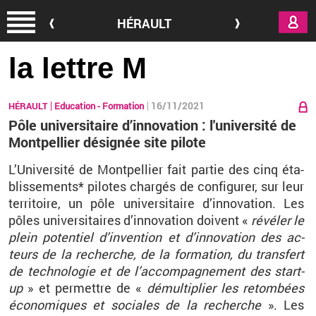
Aller au contenu principal
HÉRAULT
la lettre M
16/11/2021
HÉRAULT
Education - Formation
Pôle universitaire d’innovation : l'université de
Montpellier désignée site pilote
L’
Uni­ver­site
́ de Mont­pel­lier fait par­tie des cinq éta­
blis­se­ments* pi­lotes chargés de confi­gu­rer, sur leur
ter­ri­toire, un pôle uni­ver­si­taire d’in­no­va­tion. Les
pôles uni­ver­si­taires d’in­no­va­tion doivent «
ré­vé­ler le
plein po­ten­tiel d’in­ven­tion et d’in­no­va­tion des ac­
teurs de la re­cherche, de la for­ma­tion, du trans­fert
de tech­no­lo­gie et de l’ac­com­pa­gne­ment des start-
up
» et per­mettre de «
démul­ti­plier les re­tombées
éco­no­miques et so­ciales de la re­cherche
». Les