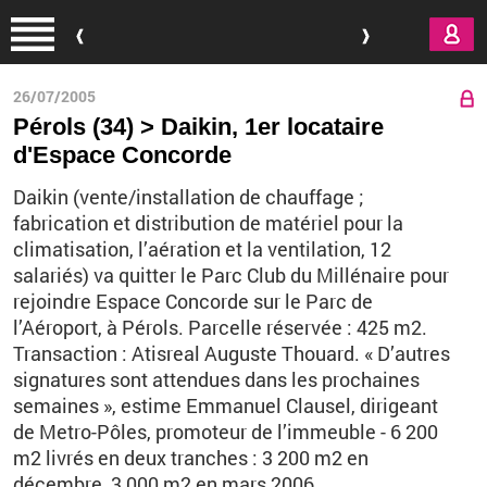
Aller au contenu principal
26/07/2005
Pérols (34) > Daikin, 1er locataire
d'Espace Concorde
Daikin (vente/installation de chauffage ;
fabrication et distribution de matériel pour la
climatisation, l’aération et la ventilation, 12
salariés) va quitter le Parc Club du Millénaire pour
rejoindre Espace Concorde sur le Parc de
l’Aéroport, à Pérols. Parcelle réservée : 425 m2.
Transaction : Atisreal Auguste Thouard. « D’autres
signatures sont attendues dans les prochaines
semaines », estime Emmanuel Clausel, dirigeant
de Metro-Pôles, promoteur de l’immeuble - 6 200
m2 livrés en deux tranches : 3 200 m2 en
décembre, 3 000 m2 en mars 2006.