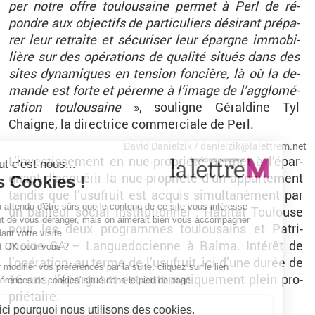
per notre offre tou­lou­saine per­met à Perl de ré­
pondre aux ob­jec­tifs de par­ti­cu­liers dé­si­rant pré­pa­
rer leur re­traite et sé­cu­ri­ser leur épargne im­mo­bi­
lière sur des opé­ra­tions de qua­lité si­tués dans des
sites dy­na­miques en ten­sion fon­cière, là où la de­
mande est forte et pé­renne à l’image de l’ag­glo­mé­
ra­tion tou­lou­saine
», sou­ligne Gé­ral­dine Tyl
Chaigne, la di­rec­trice com­mer­ciale de Perl.
David Da­niel­zik / da­niel­zik@​la­let­trem.​net
L’in­ves­tis­se­ment en nue-pro­priété per­met à l’épar­
gnant d’ac­qué­rir la nue-pro­priété d’un ap­par­te­ment
tan­dis que l’usu­fruit est ac­quis si­mul­ta­né­ment par
un bailleur so­cial ins­ti­tu­tion­nel : Ha­bi­tat Tou­louse
pour les deux pro­grammes tou­lou­sains et Pa­tri­
moine SA – Lan­gue­do­cienne à Balma. In­té­rêt de
l’opé­ra­tion, au terme de l’usu­fruit, ici d’une durée de
16 ans, l’épar­gnant est au­to­ma­ti­que­ment plein pro­
prié­taire.