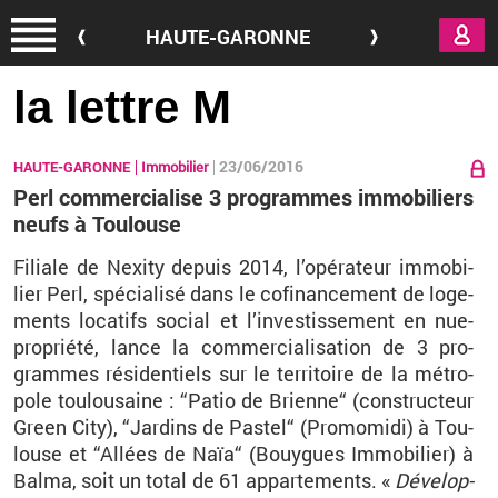
Aller au contenu principal
HAUTE-GARONNE
la lettre M
23/06/2016
HAUTE-GARONNE
Immobilier
Perl commercialise 3 programmes immobiliers
neufs à Toulouse
Fi­liale de Nexity de­puis 2014, l’opé­ra­teur im­mo­bi­
lier Perl, spé­cia­lisé dans le co­fi­nan­ce­ment de lo­ge­
ments lo­ca­tifs so­cial et l’in­ves­tis­se­ment en nue-
pro­priété, lance la com­mer­cia­li­sa­tion de 3 pro­
grammes ré­si­den­tiels sur le ter­ri­toire de la mé­tro­
pole tou­lou­saine : “Patio de Brienne“ (construc­teur
Green City), “Jar­dins de Pas­tel“ (Pro­mo­midi) à Tou­
louse et “Al­lées de Naïa“ (Bouygues Im­mo­bi­lier) à
Balma, soit un total de 61 ap­par­te­ments. «
Dé­ve­lop­