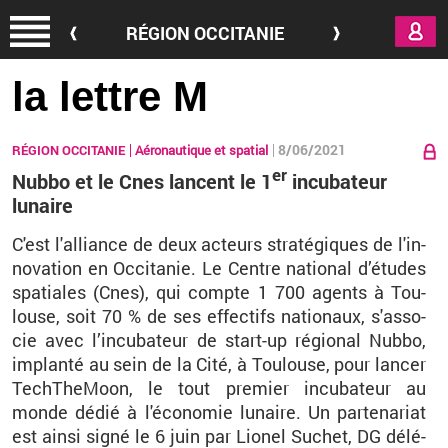
Aller au contenu principal
RÉGION OCCITANIE
la lettre M
8/06/2021
RÉGION OCCITANIE
Aéronautique et spatial
er
Nubbo et le Cnes lancent le 1
incubateur
lunaire
C'est l'al­liance de deux ac­teurs stra­té­giques de l'in­
no­va­tion en Oc­ci­ta­nie. Le
Centre na­tio­nal d’études
spa­tiales (Cnes), qui compte 1
700 agents à Tou­
louse, soit 70
% de ses ef­fec­tifs na­tio­naux, s'as­so­
cie avec l’in­cu­ba­teur de start-up ré­gio­nal Nubbo,
im­planté au sein de la Cité, à Tou­louse, pour lan­cer
Tech­The­Moon, le tout pre­mier in­cu­ba­teur au
monde dédié à l'éco­no­mie lu­naire. Un par­te­na­riat
est ainsi signé le 6 juin par
Lio­nel Su­chet, DG dé­lé­