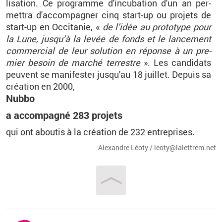
li­sa­tion. Ce pro­gramme d'in­cu­ba­tion d'un an per­
met­tra d'ac­com­pa­gner cinq start-up ou pro­jets de
start-up en Oc­ci­ta­nie,
«
de l’idée au pro­to­type pour
la Lune, jus­qu’à la levée de fonds et le lan­ce­ment
com­mer­cial de leur so­lu­tion en ré­ponse à un pre­
mier be­soin de mar­ché ter­restre
»
. Les can­di­dats
peuvent se ma­ni­fes­ter jus­qu'au 18 juillet.
De­puis sa
créa­tion en 2000,
Nubbo
a ac­com­pa­gné 283 pro­jets
qui ont abou­tis à la créa­tion de 232 en­tre­prises.
Alexandre Léoty / leo­ty@​la­let­trem.​net
Vous êtes ici