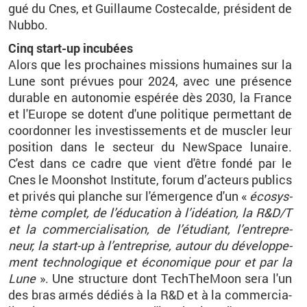
gué du Cnes, et Guillaume Cos­te­calde, pré­sident de
Nubbo.
Cinq start-up in­cu­bées
Alors que les pro­chaines mis­sions hu­maines sur la
Lune sont pré­vues pour 2024, avec une pré­sence
du­rable en au­to­no­mie es­pé­rée dès 2030, la France
et l'Eu­rope se dotent d'une po­li­tique per­met­tant de
co­or­don­ner les in­ves­tis­se­ments et de mus­cler leur
po­si­tion dans le sec­teur du NewS­pace lu­naire.
C'est dans ce cadre que vient d'être fondé par le
Cnes le Moon­shot Ins­ti­tute, forum d’ac­teurs pu­blics
et pri­vés qui planche sur l'émer­gence d'un
«
éco­sys­
tème com­plet, de l’édu­ca­tion à l’idéa­tion, la R&D/T
et la com­mer­cia­li­sa­tion, de l’étu­diant, l’en­tre­pre­
neur, la start-up à l’en­tre­prise, au­tour du dé­ve­lop­pe­
ment tech­no­lo­gique et éco­no­mique pour et par la
Lune
»
. Une struc­ture dont Tech­The­Moon sera l'un
des bras armés dé­diés à la R&D et à la com­mer­cia­