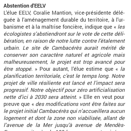
Abs­ten­tion d'EELV
L’élue EELV, Co­ra­lie Man­tion, vice-pré­si­dente dé­lé­
guée à l'amé­na­ge­ment du­rable du ter­ri­toire, à l'ur­
ba­nisme et à la maî­trise fon­cière, in­dique que «
les
éco­lo­gistes s’abs­tien­dront sur le vote de cette dé­li­
bé­ra­tion, en rai­son de notre lutte contre l’éta­le­ment
ur­bain. Le site de Cam­ba­cé­rès au­rait mé­rité de
conser­ver son ca­rac­tère na­tu­rel et agri­cole mais
mal­heu­reu­se­ment, le pro­jet est trop avancé pour
être stoppé
. » Pour au­tant, l’élue es­time que «
la
pla­ni­fi­ca­tion ter­ri­to­riale, c’est le temps long. Notre
pro­jet de ville ré­si­liente est lancé et l’im­pact sera
pro­gres­sif. Notre ob­jec­tif pour zéro ar­ti­fi­cia­li­sa­tion
nette d’ici à 2030 sera at­teint
. » Elle en veut pour
preuve que «
des mo­di­fi­ca­tions vont être faites sur
le pro­jet ini­tial Cam­ba­cé­rès qui n’ac­cueillera aucun
lo­ge­ment et dont la zone non via­bi­li­sée, al­lant de
l’ave­nue de la Mer jus­qu’à ave­nue de Men­dès-