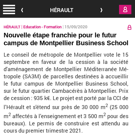
Aller au contenu principal
HÉRAULT
15/09/2020
HÉRAULT
Education - Formation
Nouvelle étape franchie pour le futur
campus de Montpellier Business School
Le conseil de mé­tro­pole de Mont­pel­lier vote le 15
sep­tembre en fa­veur de la ces­sion à la so­ciété
d'amé­na­ge­ment de Mont­pel­lier Mé­di­ter­ra­née Mé­
tro­pole (SA3M) de par­celles des­ti­nées à ac­cueillir
le futur cam­pus de Mont­pel­lier Bu­si­ness School,
sur le futur quar­tier Cam­ba­cé­rès à Mont­pel­lier. Prix
de ces­sion : 935 k€. Le pro­jet est porté par la CCI de
2
l’Hé­rault et s'étend sur près de 30 000 m
(25 000
2
2
m
af­fec­tés à l’en­sei­gne­ment et 3 500 m
pour des
bu­reaux). Le per­mis de construire est at­tendu au
cours du pre­mier tri­mestre 2021.