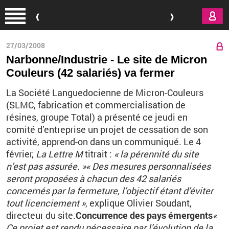
Aller au contenu principal
27/03/2008
Narbonne/Industrie - Le site de Micron
Couleurs (42 salariés) va fermer
La Société Languedocienne de Micron-Couleurs
(SLMC, fabrication et commercialisation de
résines, groupe Total) a présenté ce jeudi en
comité d’entreprise un projet de cessation de son
activité, apprend-on dans un communiqué. Le 4
février,
La Lettre M
titrait :
« la pérennité du site
n’est pas assurée. »
« Des mesures personnalisées
seront proposées à chacun des 42 salariés
concernés par la fermeture, l’objectif étant d’éviter
tout licenciement »
, explique Olivier Soudant,
directeur du site.
Concurrence des pays émergents
«
Ce projet est rendu nécessaire par l’évolution de la