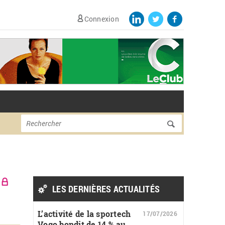
Connexion
Formulaire de
Rechercher
recherche
LES DERNIÈRES ACTUALITÉS
L’activité de la sportech
17/07/2026
Vogo bondit de 14 % au