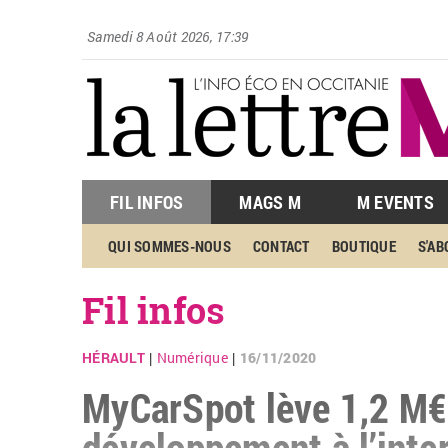
Samedi 8 Août 2026, 17:39
FIL INFOS
MAGS M
M EVENTS
QUI SOMMES-NOUS
CONTACT
BOUTIQUE
S'A
Fil infos
HÉRAULT
Numérique
16/11/2020
|
|
MyCarSpot lève 1,2 M€
développement à l’inter