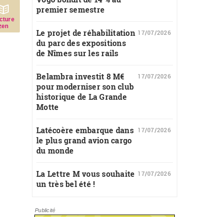
premier semestre
c­ture
zen
Le projet de réhabilitation
17/07/2026
du parc des expositions
de Nîmes sur les rails
Belambra investit 8 M€
17/07/2026
pour moderniser son club
historique de La Grande
Motte
Latécoère embarque dans
17/07/2026
le plus grand avion cargo
du monde
La Lettre M vous souhaite
17/07/2026
un très bel été !
Publicité