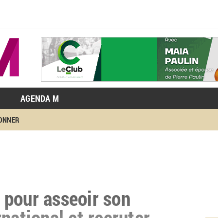
AGENDA M
BONNER
 pour asseoir son
national et recruter