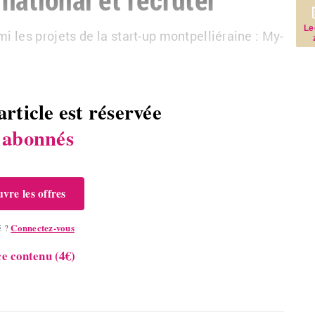
Le
mi les pro­jets de la start-up mont­pel­lié­raine : My­
article est réservée
s
abonnés
vre les offres
Connectez-vous
é ?
e contenu (4€)