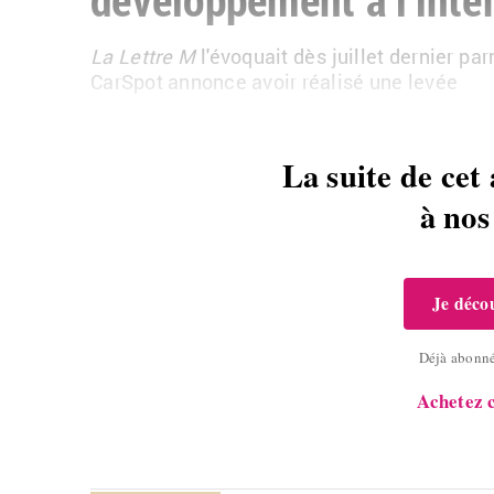
La Lettre M
l'évo­quait dès juillet der­nier par
CarS­pot an­nonce avoir réa­lisé une levée
La suite de cet 
à no
Je décou
Déjà abonn
Achetez c