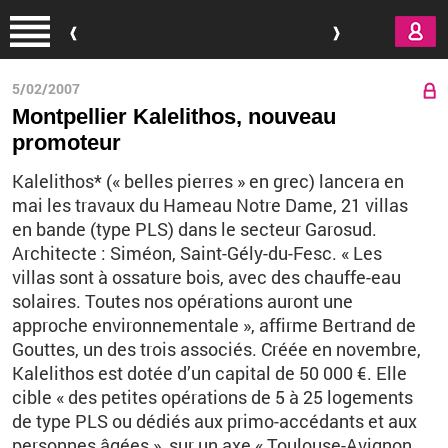
Aller au contenu principal
5/02/2007
Montpellier Kalelithos, nouveau
promoteur
Kalelithos* (« belles pierres » en grec) lancera en
mai les travaux du Hameau Notre Dame, 21 villas
en bande (type PLS) dans le secteur Garosud.
Architecte : Siméon, Saint-Gély-du-Fesc. « Les
villas sont à ossature bois, avec des chauffe-eau
solaires. Toutes nos opérations auront une
approche environnementale », affirme Bertrand de
Gouttes, un des trois associés. Créée en novembre,
Kalelithos est dotée d’un capital de 50 000 €. Elle
cible « des petites opérations de 5 à 25 logements
de type PLS ou dédiés aux primo-accédants et aux
personnes âgées », sur un axe « Toulouse-Avignon