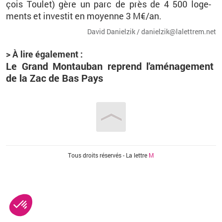
çois Tou­let) gère un parc de près de 4 500 lo­ge­
ments et in­ves­tit en moyenne 3 M€/an.
David Da­niel­zik / da­niel­zik@​la­let­trem.​net
> À lire éga­le­ment :
Le Grand Mon­tau­ban re­prend l'amé­na­ge­ment
de la Zac de Bas Pays
Vous êtes ici
Tous droits réservés - La lettre
M