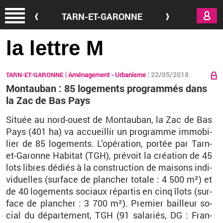
Aller au contenu principal
TARN-ET-GARONNE
la lettre M
22/05/2018
TARN-ET-GARONNE
Aménagement - Urbanisme
Montauban : 85 logements programmés dans
la Zac de Bas Pays
Si­tuée au nord-ouest de Mon­tau­ban, la Zac de Bas
Pays (401 ha) va ac­cueillir un pro­gramme im­mo­bi­
lier de 85 lo­ge­ments. L’opé­ra­tion, por­tée par Tarn-
et-Ga­ronne Ha­bi­tat (TGH), pré­voit la créa­tion de 45
lots libres dé­diés à la construc­tion de mai­sons in­di­
vi­duelles (sur­face de plan­cher to­tale : 4 500 m²) et
de 40 lo­ge­ments so­ciaux ré­par­tis en cinq îlots (sur­
face de plan­cher : 3 700 m²). Pre­mier bailleur so­
cial du dé­par­te­ment, TGH (91 sa­la­riés, DG : Fran­