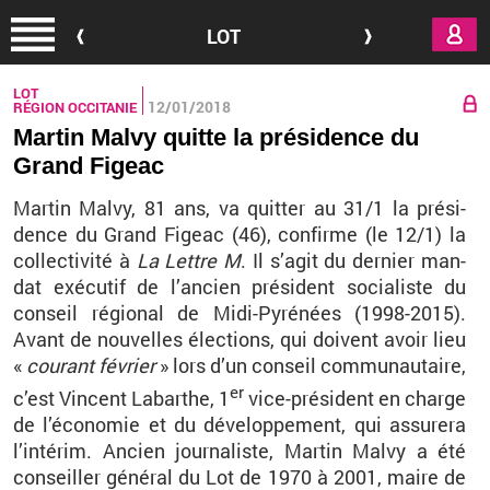
Aller au contenu principal
LOT
LOT
12/01/2018
RÉGION OCCITANIE
Martin Malvy quitte la présidence du
Grand Figeac
Mar­tin Malvy, 81 ans, va quit­ter au 31/1 la pré­si­
dence du Grand Fi­geac (46), confirme (le 12/1) la
col­lec­ti­vité à
La Lettre M
. Il s’agit du der­nier man­
dat exé­cu­tif de l’an­cien pré­sident so­cia­liste du
conseil ré­gio­nal de Midi-Py­ré­nées (1998-2015).
Avant de nou­velles élec­tions, qui doivent avoir lieu
«
cou­rant fé­vrier
» lors d’un conseil com­mu­nau­taire,
er
c’est Vincent La­barthe, 1
vice-pré­sident en charge
de l’éco­no­mie et du dé­ve­lop­pe­ment, qui as­su­rera
l’in­té­rim. An­cien jour­na­liste, Mar­tin Malvy a été
conseiller gé­né­ral du Lot de 1970 à 2001, maire de