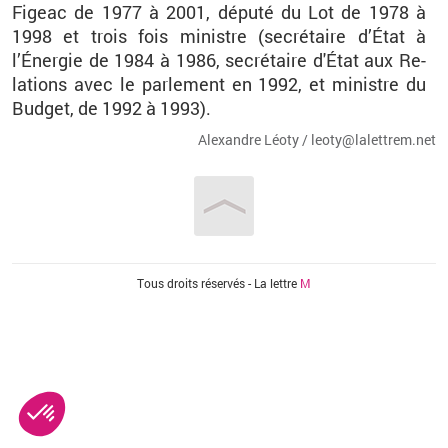
Fi­geac de 1977 à 2001, dé­puté du Lot de 1978 à
1998 et trois fois mi­nistre (se­cré­taire d’État à
l’Éner­gie de 1984 à 1986, se­cré­taire d'État aux Re­
la­tions avec le par­le­ment en 1992, et mi­nistre du
Bud­get, de 1992 à 1993).
Alexandre Léoty / leo­ty@​la­let­trem.​net
Vous êtes ici
Tous droits réservés - La lettre
M