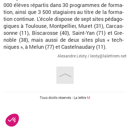
000 élèves ré­par­tis dans 30 pro­grammes de for­ma­
tion, ainsi que 3 500 sta­giaires au titre de la for­ma­
tion conti­nue. L’école dis­pose de sept sites pé­da­go­
giques à Tou­louse, Mont­pel­lier, Muret (31), Car­cas­
sonne (11), Bis­ca­rosse (40), Saint-Yan (71) et Gre­
noble (38), mais aussi de deux sites plus « tech­
niques », à Melun (77) et Cas­tel­nau­dary (11).
Alexandre Léoty / leo­ty@​la­let­trem.​net
Vous êtes ici
Tous droits réservés - La lettre
M