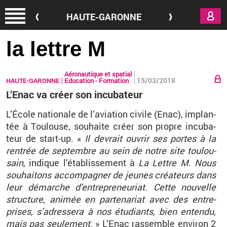
Aller au contenu principal
HAUTE-GARONNE
la lettre M
Aéronautique et spatial
15/03/2018
HAUTE-GARONNE
Education - Formation
L’Enac va créer son incubateur
L’École na­tio­nale de l’avia­tion ci­vile (Enac), im­plan­
tée à Tou­louse, sou­haite créer son propre in­cu­ba­
teur de start-up. «
Il de­vrait ou­vrir ses portes à la
ren­trée de sep­tembre au sein de notre site tou­lou­
sain
, in­dique l’éta­blis­se­ment à
La Lettre M
.
Nous
sou­hai­tons ac­com­pa­gner de jeunes créa­teurs dans
leur dé­marche d’en­tre­pre­neu­riat. Cette nou­velle
struc­ture, ani­mée en par­te­na­riat avec des en­tre­
prises, s’adres­sera à nos étu­diants, bien en­tendu,
mais pas seule­ment.
» L’Enac ras­semble en­vi­ron 2