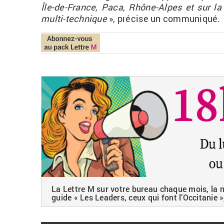
Île-de-France, Paca, Rhône-Alpes et sur la fa
multi-tech­nique
», pré­cise un com­mu­ni­qué.
La Lettre M sur votre bureau chaque mois, la ne
guide « Les Leaders, ceux qui font l’Occitanie »