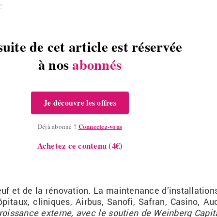
e
suite de cet article est réservée
à nos
abonnés
Je découvre les offres
Connectez-vous
Déjà abonné ?
Achetez ce contenu (4€)
 et de la ré­no­va­tion. La main­te­nance d’ins­tal­la­tion
ô­pi­taux, cli­niques, Air­bus, Sa­nofi, Sa­fran, Ca­sino, A
rois­sance ex­terne, avec le sou­tien de Wein­berg Ca­pi­ta