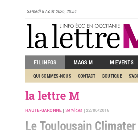
Samedi 8 Août 2026, 20:54
FIL INFOS
MAGS M
M EVENTS
QUI SOMMES-NOUS
CONTACT
BOUTIQUE
S'A
la lettre M
HAUTE-GARONNE
Services
22/06/2016
|
|
Le Toulousain Climater