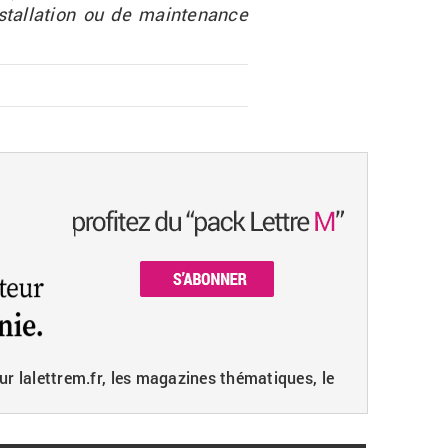
tal­la­tion ou de main­te­nance
ur lalettrem.fr, les magazines thématiques, le