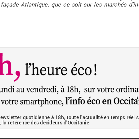
­çade At­lan­tique, que ce soit sur les mar­chés d’ins­
wsletter quotidienne à 18h, toute l'actualité en temps réel s
, la référence des décideurs d'Occitanie