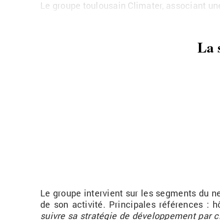
Le groupe tou­lou­sain Cli­ma­ter, as­so­ciant un
La 
Le groupe in­ter­vient sur les seg­ments du neuf
de son ac­ti­vité. Prin­ci­pales ré­fé­rences : h
suivre sa stra­té­gie de dé­ve­lop­pe­ment par c