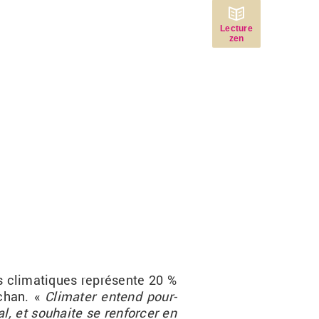
Lecture
zen
s cli­ma­tiques re­pré­sente 20 %
u­chan. «
Cli­ma­ter
en­tend pour­
l, et sou­haite se ren­for­cer en