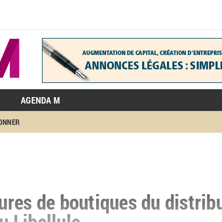
AGENDA M
BONNER
res de boutiques du distrib
u Libellule