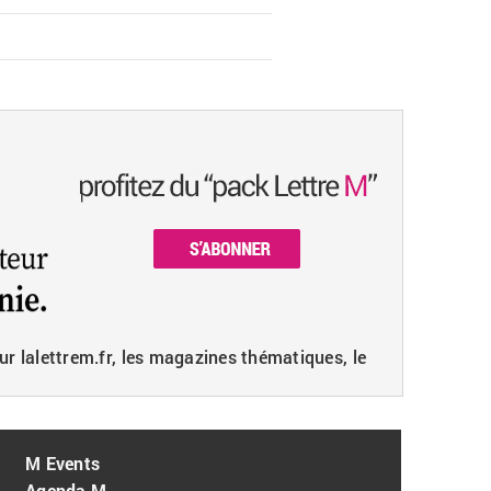
ur lalettrem.fr, les magazines thématiques, le
M Events
Agenda M