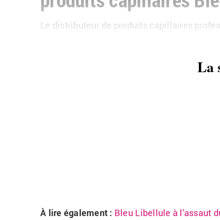
Le dis­tri­bu­teur de pro­duits ca­pil­laires pro­fe
La 
À lire éga­le­ment
:
Bleu Li­bel­lule à l'as­saut 