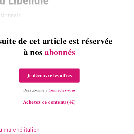
s­sion­nels
suite de cet article est réservée
à nos
abonnés
Je découvre les offres
Connectez-vous
Déjà abonné ?
Achetez ce contenu (4€)
du mar­ché ita­lien