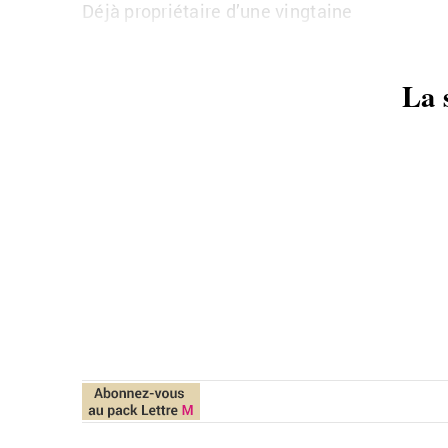
Déjà pro­prié­taire d’une ving­taine
La 