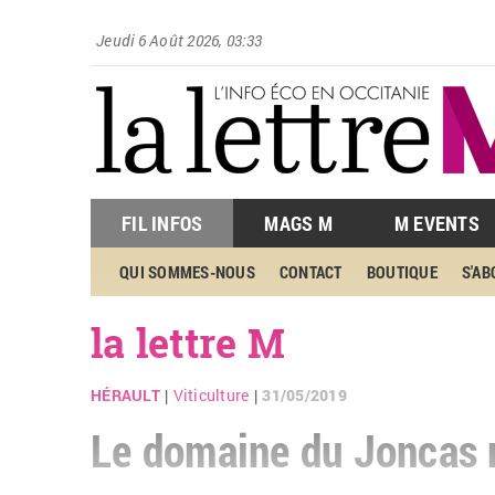
Jeudi 6 Août 2026, 03:33
FIL INFOS
MAGS M
M EVENTS
QUI SOMMES-NOUS
CONTACT
BOUTIQUE
S'A
la lettre M
HÉRAULT
Viticulture
31/05/2019
|
|
Le domaine du Joncas 