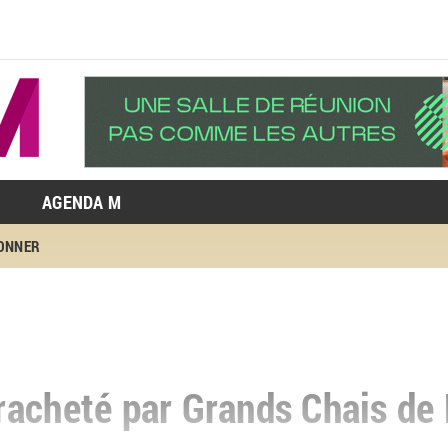
AGENDA M
BONNER
racheté par Grands Chais de