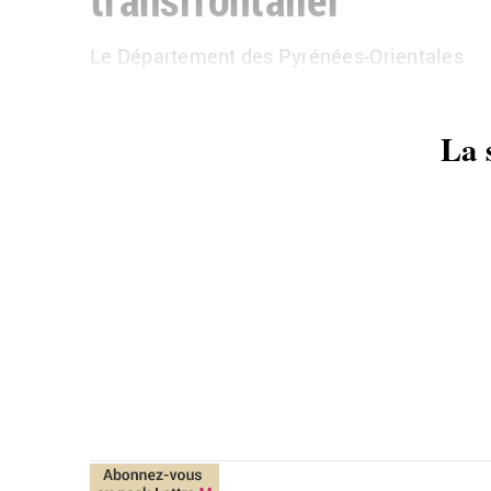
Le Dé­par­te­ment des Py­ré­nées-Orien­tales
La 