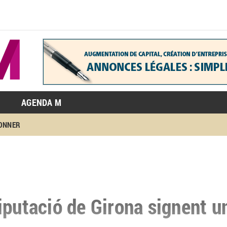
AGENDA M
BONNER
iputació de Girona signent u