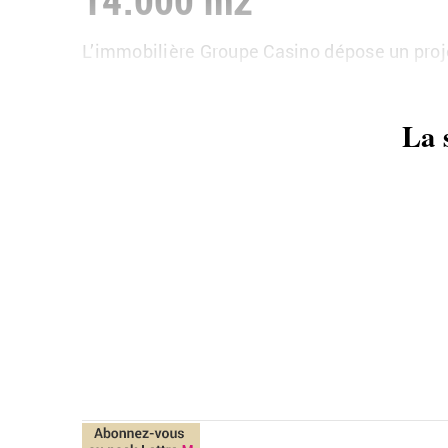
L’im­mo­bi­lière Groupe Ca­sino dé­pose un pro­j
La 