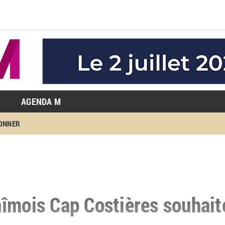
AGENDA M
BONNER
îmois Cap Costières souhait