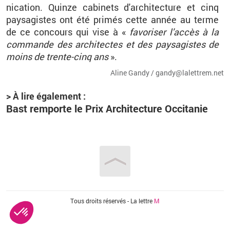
ni­ca­tion. Quinze ca­bi­nets d'ar­chi­tec­ture et cinq
pay­sa­gistes ont été pri­més cette année au terme
de ce concours qui vise à
«
fa­vo­ri­ser l'ac­cès à la
com­mande des ar­chi­tectes et des pay­sa­gistes de
moins de trente-cinq ans
».
Aline Gandy / gan­dy@​la­let­trem.​net
> À lire éga­le­ment :
Bast rem­porte le Prix Ar­chi­tec­ture Oc­ci­ta­nie
Vous êtes ici
Tous droits réservés - La lettre
M