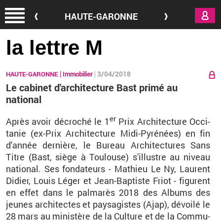
Aller au contenu principal
HAUTE-GARONNE
la lettre M
3/04/2018
HAUTE-GARONNE
Immobilier
Le cabinet d'architecture Bast primé au
national
er
Après avoir dé­cro­ché le 1
Prix Ar­chi­tec­ture Oc­ci­
ta­nie (ex-Prix Ar­chi­tec­ture
Midi-Py­ré­nées
) en fin
d'an­née der­nière, le Bu­reau Ar­chi­tec­tures Sans
Titre (Bast, siège à Tou­louse) s'illustre au ni­veau
na­tio­nal. Ses fon­da­teurs - Ma­thieu Le Ny, Laurent
Di­dier, Louis Léger et Jean
-Bap­tiste
Friot​ -
fi­gurent
en effet dans le pal­ma­rès 2018 des Al­bums des
jeunes ar­chi­tectes et pay­sa­gistes (Ajap), dé­voilé le
28 mars au mi­nis­tère de la Culture et de la Com­mu­