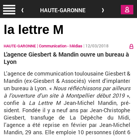
Aller au contenu principal
HAUTE-GARONNE
la lettre M
12/03/2018
HAUTE-GARONNE
Communication - Médias
L’agence Giesbert & Mandin ouvre un bureau à
Lyon
L’agence de com­mu­ni­ca­tion tou­lou­saine Gies­bert &
Man­din (ex-Gies­bert & As­so­ciés) vient d’im­plan­ter
un bu­reau à Lyon. «
Nous ré­flé­chis­sons par ailleurs
à l’ou­ver­ture d’un site à Mont­pel­lier début 2019
»,
confie à
La Lettre M
Jean-Mi­chel Man­din, pré­
sident. Fon­dée il y a neuf ans par Jean-Chris­tophe
Gies­bert, trans­fuge de La Dé­pêche du Midi,
l’agence a été re­prise en fé­vrier par Jean-Mi­chel
Man­din, 29 ans. Elle em­ploie 10 per­sonnes (dont 6