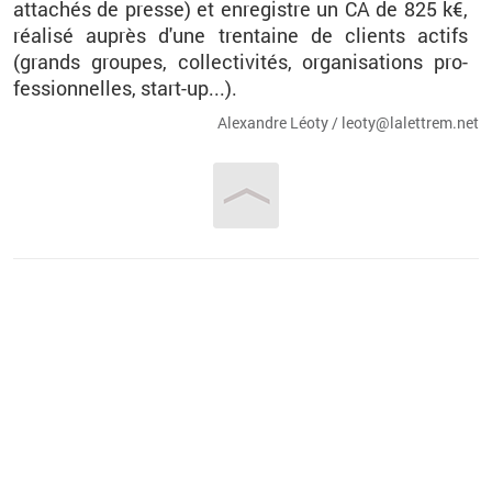
at­ta­chés de presse) et en­re­gistre un CA de 825 k€,
réa­lisé au­près d'une tren­taine de clients ac­tifs
(grands groupes, col­lec­ti­vi­tés, or­ga­ni­sa­tions pro­
fes­sion­nelles, start-up...).
Alexandre Léoty / leo­ty@​la­let­trem.​net
Vous êtes ici