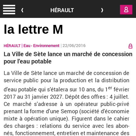
Aller au contenu principal
HÉRAULT
la lettre M
22/06/2016
HÉRAULT
Eau - Environnement
La Ville de Sète lance un marché de concession
pour l’eau potable
La Ville de Sète lance un mar­ché de conces­sion de
ser­vice pu­blic pour la pro­duc­tion et la dis­tri­bu­tion
er
d’eau po­table qui s’éta­lera sur 10 ans, du 1
fé­vrier
2017 au 31 jan­vier 2027. Dépôt des offres : 4 juillet.
Ce mar­ché s’adresse à un opé­ra­teur pu­blic-privé
pre­nant la forme d’une Semop (so­ciété d’éco­no­mie
mixte à opé­ra­tion unique).
Fi­gurent dans le ca­hier
des charges :
re­la­tions du ser­vice avec les abon­
nés, fonc­tion­ne­ment, en­tre­tien et main­te­nance des