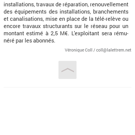
ins­tal­la­tions, tra­vaux de ré­pa­ra­tion, re­nou­vel­le­ment
des équi­pe­ments des ins­tal­la­tions, bran­che­ments
et ca­na­li­sa­tions, mise en place de la télé-re­lève ou
en­core tra­vaux struc­tu­rants sur le ré­seau pour un
mon­tant es­timé à 2,5 M€. L’ex­ploi­tant sera ré­mu­
néré par les abon­nés.
Vé­ro­nique Coll / coll@​la­let­trem.​net
Vous êtes ici