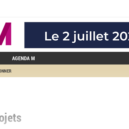
AGENDA M
BONNER
ojets