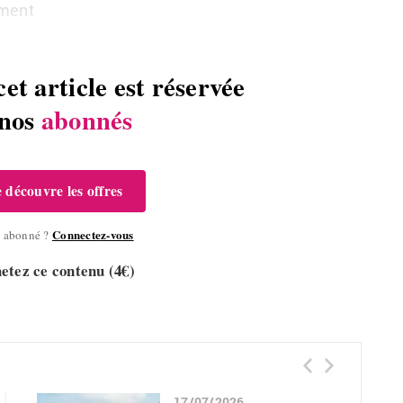
ment
cet article est réservée
 nos
abonnés
e découvre les offres
Connectez-vous
à abonné ?
etez ce contenu (4€)
17/07/2026