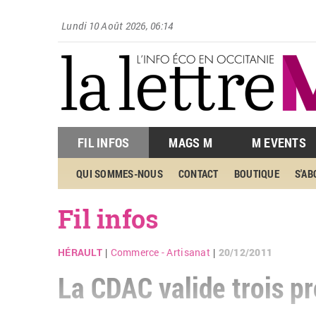
Lundi 10 Août 2026, 06:14
FIL INFOS
MAGS M
M EVENTS
QUI SOMMES-NOUS
CONTACT
BOUTIQUE
S'A
Fil infos
HÉRAULT
Commerce - Artisanat
20/12/2011
|
|
La CDAC valide trois pr