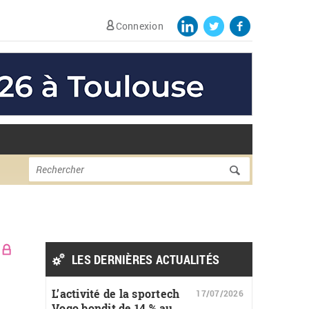
Connexion
Formulaire de
Rechercher
recherche
LES DERNIÈRES ACTUALITÉS
L’activité de la sportech
17/07/2026
Vogo bondit de 14 % au