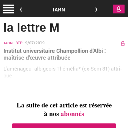
Aller au contenu principal
TARN
la lettre M
9/07/2019
TARN
BTP
Institut universitaire Champollion d’Albi :
maîtrise d’œuvre attribuée
L’amé­na­geur al­bi­geois Thé­mé­lia* (ex-Sem 81) at­tri­
bue
La suite de cet article est réservée
à nos
abonnés