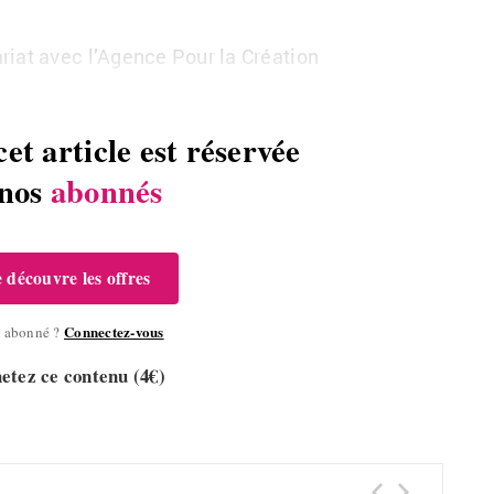
iat avec l’Agence Pour la Création
cet article est réservée
 nos
abonnés
e découvre les offres
Connectez-vous
à abonné ?
etez ce contenu (4€)