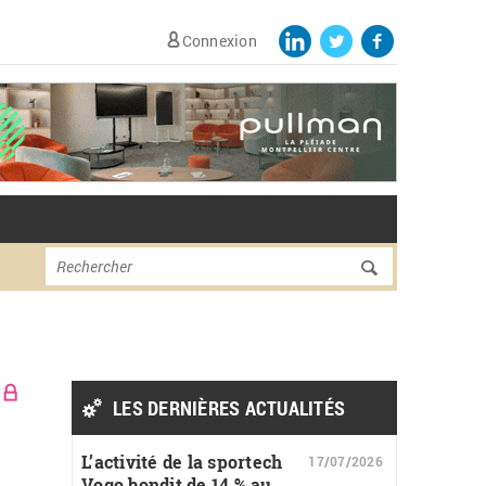
Connexion
Formulaire de
Rechercher
recherche
LES DERNIÈRES ACTUALITÉS
L’activité de la sportech
17/07/2026
Vogo bondit de 14 % au