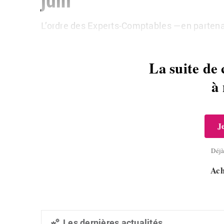
L’ordre des Experts-Comptables —en partenar
La suite de 
à
J
Déj
Ach
Les dernières actualités