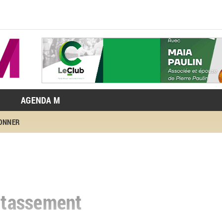
AGENDA M
BONNER
r tassement