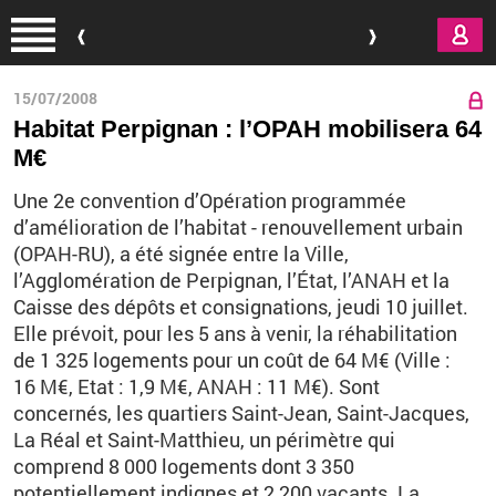
Aller au contenu principal
15/07/2008
Habitat Perpignan : l’OPAH mobilisera 64
M€
Une 2e convention d’Opération programmée
d’amélioration de l’habitat - renouvellement urbain
(OPAH-RU), a été signée entre la Ville,
l’Agglomération de Perpignan, l’État, l’ANAH et la
Caisse des dépôts et consignations, jeudi 10 juillet.
Elle prévoit, pour les 5 ans à venir, la réhabilitation
de 1 325 logements pour un coût de 64 M€ (Ville :
16 M€, Etat : 1,9 M€, ANAH : 11 M€). Sont
concernés, les quartiers Saint-Jean, Saint-Jacques,
La Réal et Saint-Matthieu, un périmètre qui
comprend 8 000 logements dont 3 350
potentiellement indignes et 2 200 vacants. La