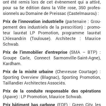
ont été remis lors de cet évè­ne­ment qui a at­tiré,
pour sa 5e édi­tion dans la Ville rose, 350 pro­fes­
sion­nels au Do­maine de Preis­sac (Cas­tel­mau­rou) :
Prix de l’in­no­va­tion in­dus­trielle
(par­te­naire : Grou­
pe­ment des in­dus­triels de la pres­cri­tion) : pro­mo­
teur lau­réat LP Pro­mo­tion, pro­gramme lau­réat
L’Alexan­drin (Tou­louse). Ar­chi­tecte : Mau­rice
Schwab.
Prix de l’im­mo­bi­lier d’en­tre­prise
(SMA – BTP) :
Groupe Carle, Connect 5ar­mon­ville-Saint-Agne),
Kard­ham.
Prix de la mixité ur­baine
(Che­vreuse Cour­tage) :
Spor­ting Over­view (Bla­gnac), Spor­ting Pro­mo­tion,
Taillan­dier Ar­chi­tectes As­so­ciés.
Prix de la conduite res­pon­sable des opé­ra­tions
(Apave) : LP Pro­mo­tion, Mau­rice Schwab.
Prix bâ­ti­ment bas car­bone
(EDF) : Green City, les