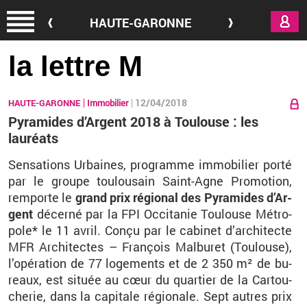
Aller au contenu principal
HAUTE-GARONNE
la lettre M
12/04/2018
HAUTE-GARONNE
Immobilier
Pyramides d’Argent 2018 à Toulouse : les
lauréats
Sen­sa­tions Ur­baines, pro­gramme im­mo­bi­lier porté
par le groupe tou­lou­sain Saint-Agne Pro­mo­tion,
rem­porte le
grand prix ré­gio­nal des Py­ra­mides d’Ar­
gent
dé­cerné par la FPI Oc­ci­ta­nie Tou­louse Mé­tro­
pole* le 11 avril. Conçu par le ca­bi­net d’ar­chi­tecte
MFR Ar­chi­tectes – Fran­çois Mal­bu­ret (Tou­louse),
l’opé­ra­tion de 77 lo­ge­ments et de 2 350 m² de bu­
reaux, est si­tuée au cœur du quar­tier de la Car­tou­
che­rie, dans la ca­pi­tale ré­gio­nale. Sept autres prix