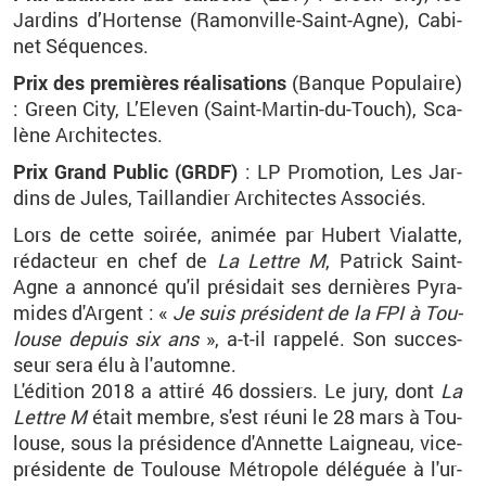
Jar­dins d’Hor­tense (Ra­mon­ville-Saint-Agne), Ca­bi­
net Sé­quences.
Prix des pre­mières réa­li­sa­tions
(Banque Po­pu­laire)
: Green City, L’Ele­ven (Saint-Mar­tin-du-Touch), Sca­
lène Ar­chi­tectes.
Prix Grand Pu­blic (GRDF)
: LP
Pro­mo­tion, Les Jar­
dins de Jules,
Taillan­dier Ar­chi­tectes As­so­ciés.
L
o
r
s
de c
ett
e soi­rée
, animé
e
par Hu­bert
Via­latte
,
r
édac­teur en chef de
La Lettre M
,
Pa­trick Saint-
Agne a an­noncé qu'il pré­si­dait ses der­nières Py­ra­
mides d'Ar­gent : «
Je suis pré­sident de la FPI
à Tou­
louse de­puis six ans
», a-t-il rap­pelé.
Son suc­ces­
seur sera élu à l'au­tomne.
L'édi­tion 2018 a at­tiré 46
dos­siers.
Le jury, dont
La
Lettre M
était membre, s'est réuni le 28 mars à Tou­
louse, sous la pré­si­dence d'An­nette Lai­gneau, vice-
pré­si­dente de Tou­louse Mé­tro­pole dé­lé­guée à l'ur­