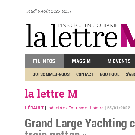
Jeudi 6 Août 2026, 02:57
FIL INFOS
MAGS M
M EVENTS
QUI SOMMES-NOUS
CONTACT
BOUTIQUE
S'A
la lettre M
HÉRAULT
Industrie
/
Tourisme - Loisirs
25/01/2022
|
|
Grand Large Yachting c
trois pattes »