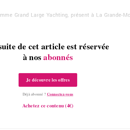
gamme Grand Large Yach­ting, pré­sent à La Grande-Mo
suite de cet article est réservée
à nos
abonnés
Je découvre les offres
Connectez-vous
Déjà abonné ?
Achetez ce contenu (4€)