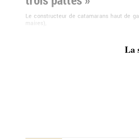
Le construc­teur de ca­ta­ma­rans haut de 
maires),
La 