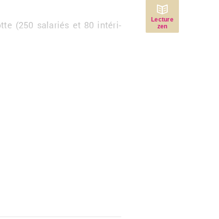
Lecture
tte (250
sa­la­riés et 80
in­té­ri­
zen