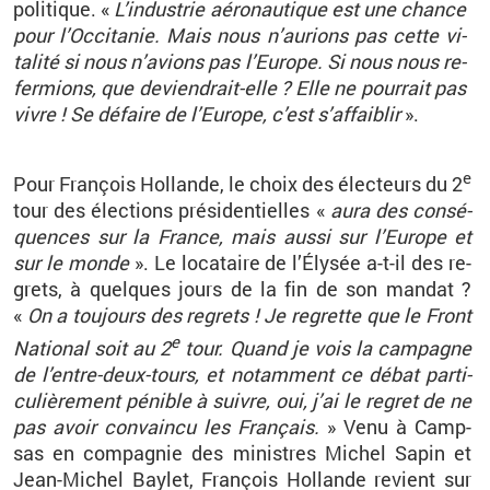
po­li­tique. «
L’in­dus­trie aé­ro­nau­tique est une chance
pour l’Oc­ci­ta­nie. Mais nous n’au­rions pas cette vi­
ta­lité si nous n’avions pas l’Eu­rope. Si nous nous re­
fer­mions, que de­vien­drait-elle ? Elle ne pour­rait pas
vivre ! Se dé­faire de l’Eu­rope, c’est s’af­fai­blir
».
e
Pour Fran­çois Hol­lande, le choix des élec­teurs du 2
tour des élec­tions pré­si­den­tielles «
aura des consé­
quences sur la France, mais aussi sur l’Eu­rope et
sur le monde
». Le lo­ca­taire de l’Ély­sée a-t-il des re­
grets, à quelques jours de la fin de son man­dat ?
«
On a tou­jours des re­grets ! Je re­grette que le Front
e
Na­tio­nal soit au 2
tour. Quand je vois la cam­pagne
de l’entre-deux-tours, et no­tam­ment ce débat par­ti­
cu­liè­re­ment pé­nible à suivre, oui, j’ai le re­gret de ne
pas avoir convaincu les Fran­çais.
» Venu à Camp­
sas en com­pa­gnie des mi­nistres Mi­chel Sapin et
Jean-Mi­chel Bay­let, Fran­çois Hol­lande re­vient sur