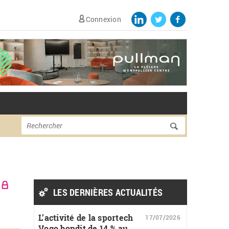
Connexion
Formulaire de
Rechercher
recherche
LES DERNIÈRES ACTUALITÉS
L’activité de la sportech
17/07/2026
Vogo bondit de 14 % au