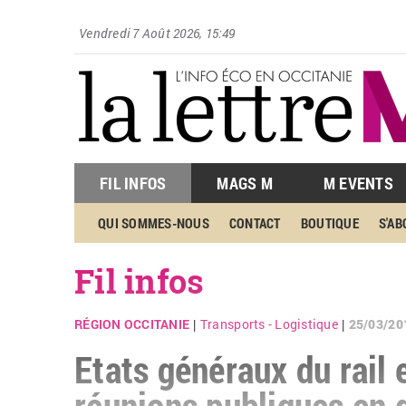
Vendredi 7 Août 2026, 15:49
FIL INFOS
MAGS M
M EVENTS
QUI SOMMES-NOUS
CONTACT
BOUTIQUE
S'A
Fil infos
RÉGION OCCITANIE
Transports - Logistique
25/03/20
|
|
Etats généraux du rail e
réunions publiques en d