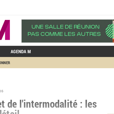
AGENDA M
BONNER
16
t de l'intermodalité : les
étail