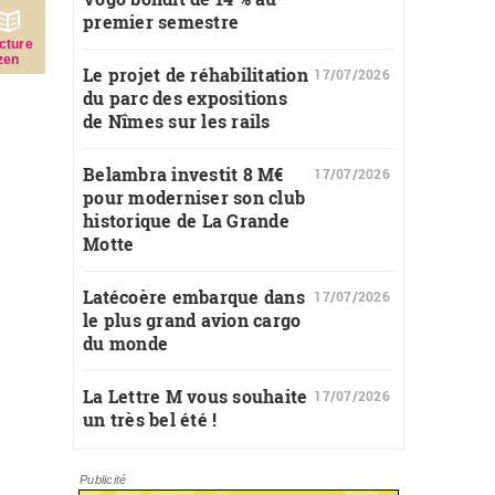
premier semestre
c­ture
zen
Le projet de réhabilitation
17/07/2026
du parc des expositions
de Nîmes sur les rails
Belambra investit 8 M€
17/07/2026
pour moderniser son club
historique de La Grande
Motte
Latécoère embarque dans
17/07/2026
le plus grand avion cargo
du monde
La Lettre M vous souhaite
17/07/2026
un très bel été !
Publicité