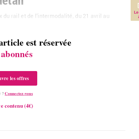
Le
u rail et de l'in­ter­mo­da­lité, du 21
avril au
article est réservée
s
abonnés
vre les offres
Connectez-vous
é ?
e contenu (4€)