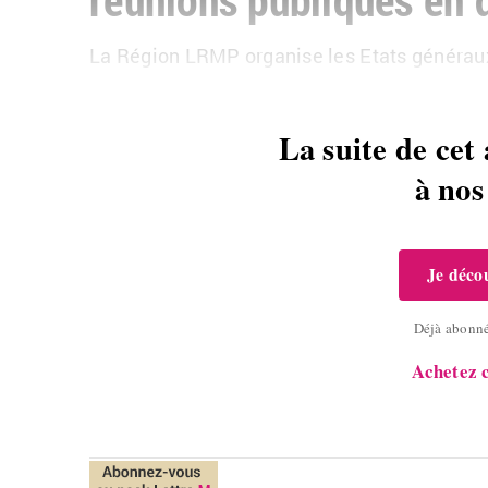
La Ré­gion LRMP or­ga­nise les Etats gé­né­raux d
La suite de cet 
à no
Je décou
Déjà abonn
Achetez c