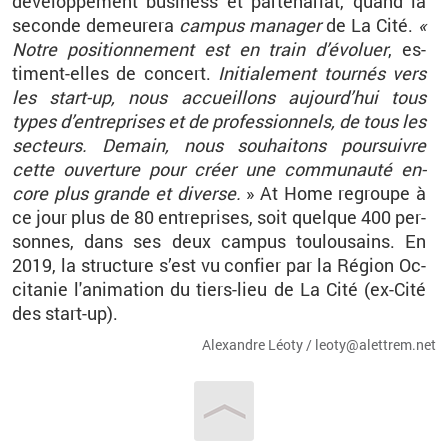
dé­ve­lop­pe­ment bu­si­ness et par­te­na­riat, quand la
se­conde de­meu­rera
cam­pus ma­na­ger
de La Cité.
«
Notre po­si­tion­ne­ment est en train d’évo­luer
, es­
timent-elles de concert.
Ini­tia­le­ment tour­nés vers
les start-up, nous ac­cueillons au­jour­d’hui tous
types d’en­tre­prises et de pro­fes­sion­nels, de tous les
sec­teurs. De­main, nous sou­hai­tons pour­suivre
cette ou­ver­ture pour créer une com­mu­nauté en­
core plus grande et di­verse.
» At Home re­groupe à
ce jour plus de 80 en­tre­prises, soit quelque 400 per­
sonnes, dans ses deux cam­pus tou­lou­sains.
En
2019, la struc­ture s’est vu confier par la Ré­gion Oc­
ci­ta­nie l'ani­ma­tion du tiers-lieu de La Cité (ex-Cité
des start-up).
Alexandre Léoty / leo­ty@​alet­trem.​net