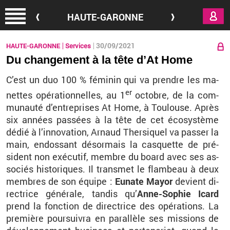
Aller au contenu principal
HAUTE-GARONNE
30/09/2021
HAUTE-GARONNE
Services
Du changement à la tête d’At Home
C’est un duo 100 % fé­mi­nin qui va prendre les ma­
er
nettes opé­ra­tion­nelles, au 1
oc­tobre, de la com­
mu­nauté d’en­tre­prises At Home, à Tou­louse. Après
six an­nées pas­sées à la tête de cet éco­sys­tème
dédié à l’in­no­va­tion, Ar­naud Ther­si­quel va pas­ser la
main, en­dos­sant dé­sor­mais la cas­quette de pré­
sident non exé­cu­tif, membre du board avec ses as­
so­ciés his­to­riques. Il trans­met le flam­beau à deux
membres de son équipe :
Eu­nate Mayor
de­vient di­
rec­trice gé­né­rale, tan­dis qu’
Anne-So­phie Icard
prend la fonc­tion de di­rec­trice des opé­ra­tions. La
pre­mière pour­sui­vra en pa­ral­lèle ses mis­sions de