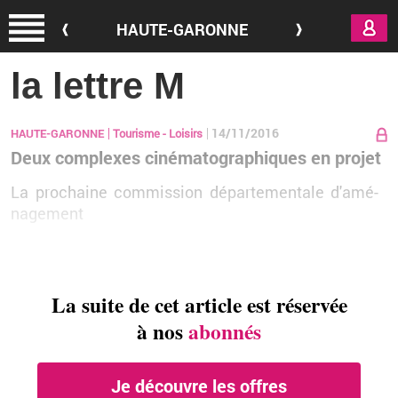
Aller au contenu principal
HAUTE-GARONNE
la lettre M
14/11/2016
HAUTE-GARONNE
Tourisme - Loisirs
Deux complexes cinématographiques en projet
La pro­chaine com­mis­sion dé­par­te­men­tale d'amé­
na­ge­ment
La suite de cet article est réservée
à nos
abonnés
Je découvre les offres