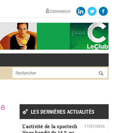
Connexion
Formulaire de
Rechercher
recherche
LES DERNIÈRES ACTUALITÉS
L’activité de la sportech
17/07/2026
Vogo bondit de 14 % au