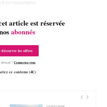
t et l’exploitation
cet article est réservée
 nos
abonnés
e découvre les offres
Connectez-vous
à abonné ?
etez ce contenu (4€)
17/07/2026