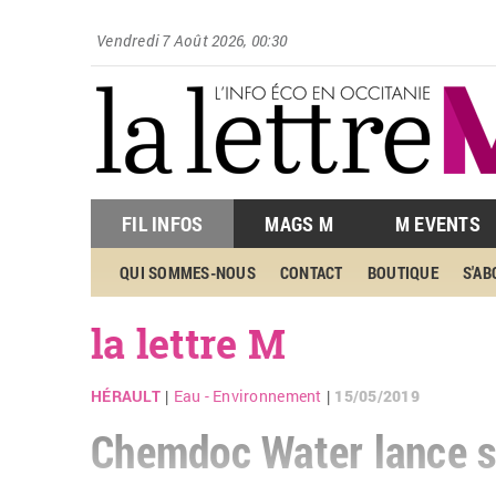
Vendredi 7 Août 2026, 00:30
FIL INFOS
MAGS M
M EVENTS
QUI SOMMES-NOUS
CONTACT
BOUTIQUE
S'A
la lettre M
HÉRAULT
Eau - Environnement
15/05/2019
|
|
Chemdoc Water lance so