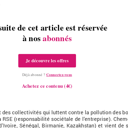
,
suite de cet article est réservée
à nos
abonnés
Je découvre les offres
Connectez-vous
Déjà abonné ?
Achetez ce contenu (4€)
des col­lec­ti­vi­tés qui luttent contre la pol­lu­tion des 
la
RSE
(res­pon­sa­bi­lité
so­cié­tale
de l’en­tre­prise).
Chem­
 d’Ivoire,
Sé­né­gal
, Bir­ma­nie, Ka­za­khs­tan) et vient de 