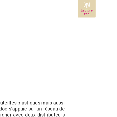
Lecture
zen
bou­teilles plas­tiques mais aussi
doc
s’ap­puie sur un ré­seau de
si­gner avec deux dis­tri­bu­teurs