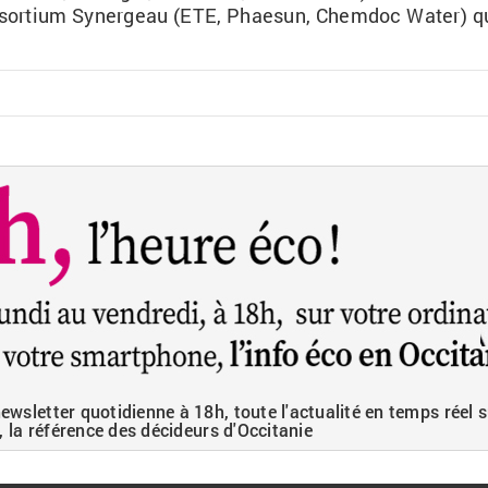
nsor­tium
Sy­ner­geau
(
ETE
,
Phae­sun
,
Chem­doc
Water
) q
wsletter quotidienne à 18h, toute l'actualité en temps réel s
, la référence des décideurs d'Occitanie