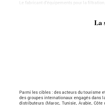
Le fa­bri­cant d’équi­pe­ments pour la fil­tra­tion
La 
Parmi les cibles : d
es ac­teurs du tou­risme et 
des groupes in­ter­na­tio­naux en­ga­gés dans 
dis­tri­bu­teurs (Maroc, Tu­ni­sie, Ara­bie, Côte