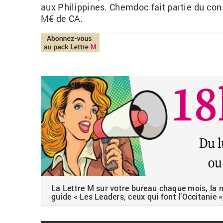
aux Phi­lip­pines.
Chem­doc
fait par­tie du co
M€ de CA.
La Lettre M sur votre bureau chaque mois, la ne
guide « Les Leaders, ceux qui font l’Occitanie »