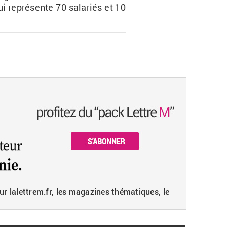
ui re­pré­sente 70 sa­la­riés et 10
ur lalettrem.fr, les magazines thématiques, le