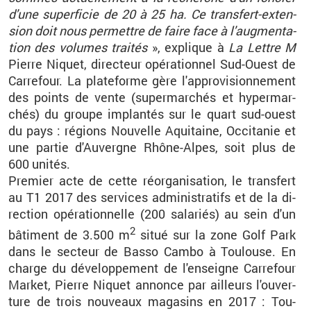
d'une su­per­fi­cie de 20 à 25 ha. Ce trans­fert-ex­ten­
sion doit nous per­mettre de faire face à l'aug­men­ta­
tion des vo­lumes trai­tés
», ex­plique à
La Lettre M
Pierre Ni­quet, di­rec­teur opé­ra­tion­nel Sud-Ouest de
Car­re­four. La pla­te­forme gère l'ap­pro­vi­sion­ne­ment
des points de vente (su­per­mar­chés et hy­per­mar­
chés) du groupe im­plan­tés sur le quart sud-ouest
du pays : ré­gions Nou­velle Aqui­taine, Oc­ci­ta­nie et
une par­tie d'Au­vergne Rhône-Alpes, soit plus de
600 uni­tés.
Pre­mier acte de cette ré­or­ga­ni­sa­tion, le trans­fert
au T1 2017 des ser­vices ad­mi­nis­tra­tifs et de la di­
rec­tion opé­ra­tion­nelle (200 sa­la­riés) au sein d'un
2
bâ­ti­ment de 3.500 m
situé sur la zone Golf Park
dans le sec­teur de Basso Cambo à Tou­louse. En
charge du dé­ve­lop­pe­ment de l'en­seigne Car­re­four
Mar­ket, Pierre Ni­quet an­nonce par ailleurs l'ou­ver­
ture de trois nou­veaux ma­ga­sins en 2017 : Tou­