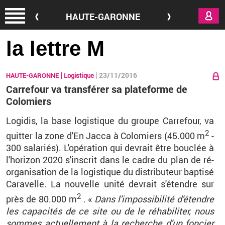
Aller au contenu principal
HAUTE-GARONNE
la lettre M
23/11/2016
HAUTE-GARONNE
Logistique
Carrefour va transférer sa plateforme de
Colomiers
Lo­gi­dis, la base lo­gis­tique du groupe Car­re­four, va
2
quit­ter la zone d'En Jacca à Co­lo­miers (45.000 m
-
300 sa­la­riés). L'opé­ra­tion qui de­vrait être bou­clée à
l'ho­ri­zon 2020 s'ins­crit dans le cadre du plan de ré­
or­ga­ni­sa­tion de la lo­gis­tique du dis­tri­bu­teur bap­tisé
Ca­ra­velle. La nou­velle unité de­vrait s'étendre sur
2
près de 80.000 m
. «
Dans l'im­pos­si­bi­lité d'étendre
les ca­pa­ci­tés de ce site ou de le ré­ha­bi­li­ter, nous
sommes ac­tuel­le­ment à la re­cherche d'un fon­cier