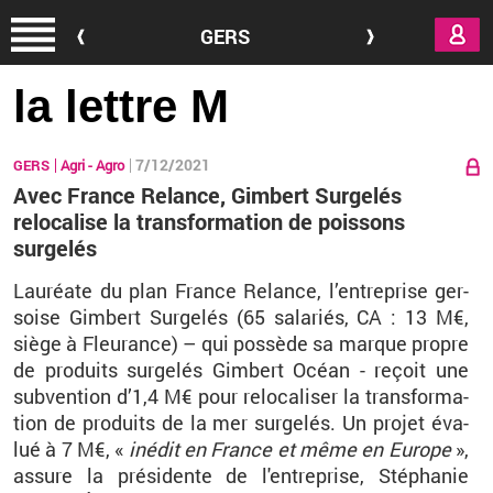
Aller au contenu principal
GERS
la lettre M
7/12/2021
GERS
Agri - Agro
Avec France Relance, Gimbert Surgelés
relocalise la transformation de poissons
surgelés
Lau­réate du plan France Re­lance, l’en­tre­prise ger­
soise Gim­bert Sur­ge­lés (65 sa­la­riés, CA
: 13
M€,
siège à
Fleu­rance) – qui pos­sède sa marque propre
de pro­duits sur­ge­lés Gim­bert Océan - re­çoit une
sub­ven­tion d’1,4
M€ pour re­lo­ca­li­ser la trans­for­ma­
tion de pro­duits de la mer sur­ge­lés. Un pro­jet éva­
lué à 7
M€, «
in­édit en France et même en Eu­rope
»,
as­sure la pré­si­dente de l'en­tre­prise, Sté­pha­nie