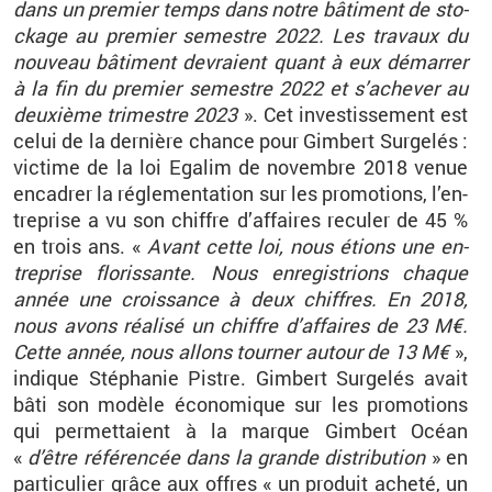
dans un pre­mier temps dans notre bâ­ti­ment de sto­
ckage au pre­mier se­mestre 2022. Les tra­vaux du
nou­veau bâ­ti­ment de­vraient quant à eux dé­mar­rer
à la fin du pre­mier se­mestre 2022 et s’ache­ver au
deuxième tri­mestre 2023
». Cet in­ves­tis­se­ment est
celui de la der­nière chance pour Gim­bert Sur­ge­lés
:
vic­time de la loi Ega­lim de no­vembre 2018 venue
en­ca­drer la ré­gle­men­ta­tion sur les pro­mo­tions, l’en­
tre­prise a vu son chiffre d’af­faires re­cu­ler de 45
%
en trois ans. «
Avant cette loi, nous étions une en­
tre­prise flo­ris­sante. Nous en­re­gis­trions chaque
année une crois­sance à deux chiffres. En 2018,
nous avons réa­lisé un chiffre d’af­faires de 23
M€.
Cette année, nous al­lons tour­ner au­tour de 13
M€
»,
in­dique Sté­pha­nie Pistre. Gim­bert Sur­ge­lés avait
bâti son mo­dèle éco­no­mique sur les pro­mo­tions
qui per­met­taient à la marque Gim­bert Océan
«
d’être ré­fé­ren­cée dans la grande dis­tri­bu­tion
» en
par­ti­cu­lier grâce aux offres «
un pro­duit acheté, un