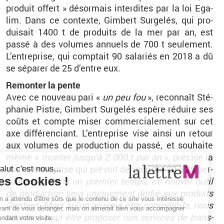
pro­duit of­fert
» dé­sor­mais in­ter­dites par la loi Ega­
lim. Dans ce contexte, Gim­bert Sur­ge­lés, qui pro­
dui­sait 1400
t de pro­duits de la mer par an, est
passé à des vo­lumes an­nuels de 700
t seule­ment.
L’en­tre­prise, qui comp­tait 90 sa­la­riés en 2018 a dû
se sé­pa­rer de 25 d’entre eux.
Re­mon­ter la pente
Avec ce nou­veau pari «
un peu fou
», re­con­naît Sté­
pha­nie Pistre, Gim­bert Sur­ge­lés es­père ré­duire ses
coûts et compte miser com­mer­cia­le­ment sur cet
axe dif­fé­ren­ciant. L’en­tre­prise vise ainsi un re­tour
aux vo­lumes de pro­duc­tion du passé, et sou­haite
même «
mon­ter jus­qu’à 2
000 t par an
», pré­cise la
chef d’en­tre­prise qui pré­voit de re­cru­ter 20 à 25 per­
sonnes. «
Dans un pre­mier temps, ce nou­vel outil
de pro­duc­tion sera uni­que­ment dédié aux pro­duits
Gim­bert. Mais si l’on ar­rive à être com­pé­ti­tifs, nous
pour­rons peut-être pro­po­ser nos ser­vices de trans­