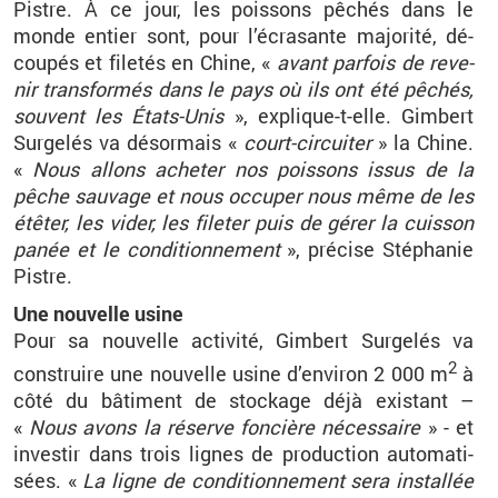
Pistre. À ce jour, les pois­sons pê­chés dans le
monde en­tier sont, pour l’écra­sante ma­jo­rité, dé­
cou­pés et fi­le­tés en Chine, «
avant par­fois de re­ve­
nir trans­for­més dans le pays où ils ont été pê­chés,
sou­vent les États-Unis
», ex­plique-t-elle. Gim­bert
Sur­ge­lés va dé­sor­mais «
court-cir­cui­ter
» la Chine.
«
Nous al­lons ache­ter nos pois­sons issus de la
pêche sau­vage et nous oc­cu­per nous même de les
étê­ter, les vider, les fi­le­ter puis de gérer la cuis­son
panée et le condi­tion­ne­ment
», pré­cise Sté­pha­nie
Pistre.
Une nou­velle usine
Pour sa nou­velle ac­ti­vité, Gim­bert Sur­ge­lés va
2
construire une nou­velle usine d’en­vi­ron 2
000 m
à
côté du bâ­ti­ment de sto­ckage déjà exis­tant –
«
Nous avons la ré­serve fon­cière né­ces­saire
» - et
in­ves­tir dans trois lignes de pro­duc­tion au­to­ma­ti­
sées. «
La ligne de condi­tion­ne­ment sera ins­tal­lée