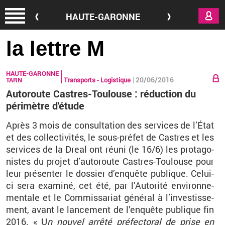
Aller au contenu principal
HAUTE-GARONNE
la lettre M
HAUTE-GARONNE
20/06/2016
TARN
Transports - Logistique
Autoroute Castres-Toulouse : réduction du
périmètre d'étude
Après 3 mois de consul­ta­tion des ser­vices de l’État
et des col­lec­ti­vi­tés, le sous-pré­fet de Castres et les
ser­vices de la Dreal ont réuni (le 16/6) les pro­ta­go­
nistes du pro­jet d’au­to­route Castres-Tou­louse pour
leur pré­sen­ter le dos­sier d’en­quête pu­blique. Ce­lui-
ci sera exa­miné, cet été, par l’Au­to­rité en­vi­ron­ne­
men­tale et le Com­mis­sa­riat gé­né­ral à l’in­ves­tis­se­
ment, avant le lan­ce­ment de l’en­quête pu­blique fin
2016. « U
n nou­vel ar­rêté pré­fec­to­ral de prise en