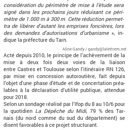
consi­dé­ra­tion du pé­ri­mètre de mise à l’étude sera
signé dans les pro­chains jours ré­dui­sant ce pé­ri­
mètre de 1.000 m à 300 m. Cette ré­duc­tion per­met­
tra de li­bé­rer d’au­tant les em­prises fon­cières, lors
des de­mandes d’au­to­ri­sa­tions d’ur­ba­nisme
», in­
dique la pré­fec­ture du Tarn.
Aline Gandy / gan­dy@​la­let­trem.​net
Acté de­puis 2010, le prin­cipe de l’achè­ve­ment de la
mise à deux fois deux voies de la liai­son
entre Castres et Tou­louse selon l’iti­né­raire RN 126,
par mise en conces­sion au­to­rou­tière, fait de­puis
l’ob­jet d’une phase d’étude et de concer­ta­tion préa­
lables à la dé­cla­ra­tion d’uti­lité pu­blique, at­ten­due
pour 2018.
Selon un son­dage réa­lisé par l’Ifop du 8 au 10/6 pour
la quo­ti­dien
La Dé­pêche du Midi
, 79 % des Tar­
nais (du nord comme du sud du dé­par­te­ment) se
disent fa­vo­rables à ce pro­jet struc­tu­rant.