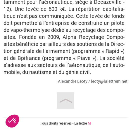
tam­ment pour l’aé­ro­nau­tique, siège à De­ca­ze­ville -
12). Une levée de 600 k€. La ré­par­ti­tion ca­pi­ta­lis­
tique n'est pas com­mu­ni­quée. Cette levée de fonds
doit per­mettre à l’en­tre­prise de construire un pi­lote
de vapo-ther­mo­lyse dédié au re­cy­clage des com­po­
sites. Fon­dée en 2009, Alpha Re­cy­clage Com­po­
sites bé­né­fi­cie par ailleurs des sou­tiens de la Di­rec­
tion gé­né­rale de l’ar­me­ment (pro­gramme « Rapid »)
et de Bpi­france (pro­gramme « Piave »). La so­ciété
s’adresse aux sec­teurs de l’aé­ro­nau­tique, de l’au­to­
mo­bile, du nau­tisme et du génie civil.
Alexandre Léoty / leo­ty@​la­let­trem.​net
Vous êtes ici
Tous droits réservés - La lettre
M