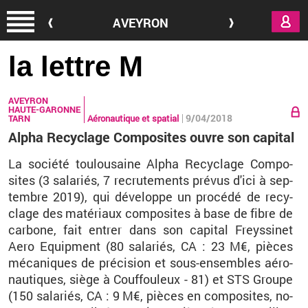
Aller au contenu principal
AVEYRON
la lettre M
AVEYRON
HAUTE-GARONNE
9/04/2018
TARN
Aéronautique et spatial
Alpha Recyclage Composites ouvre son capital
La so­ciété tou­lou­saine Alpha Re­cy­clage Com­po­
sites (3 sa­la­riés, 7 re­cru­te­ments pré­vus d'ici à sep­
tembre 2019), qui dé­ve­loppe un pro­cédé de re­cy­
clage des ma­té­riaux com­po­sites à base de fibre de
car­bone, fait en­trer dans son ca­pi­tal Freys­si­net
Aero Equip­ment (80 sa­la­riés, CA : 23 M€, pièces
mé­ca­niques de pré­ci­sion et sous-en­sembles aé­ro­
nau­tiques, siège à Couf­fou­leux - 81) et STS Groupe
(150 sa­la­riés, CA : 9 M€, pièces en com­po­sites, no­