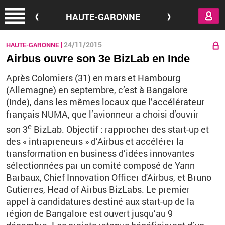
Aller au contenu principal
HAUTE-GARONNE
24/11/2015
HAUTE-GARONNE
Airbus ouvre son 3e BizLab en Inde
Après Colomiers (31) en mars et Hambourg
(Allemagne) en septembre, c’est à Bangalore
(Inde), dans les mêmes locaux que l’accélérateur
français NUMA, que l’avionneur a choisi d’ouvrir
e
son 3
BizLab. Objectif : rapprocher des start-up et
des « intrapreneurs » d’Airbus et accélérer la
transformation en business d’idées innovantes
sélectionnées par un comité composé de Yann
Barbaux, Chief Innovation Officer d'Airbus, et Bruno
Gutierres, Head of Airbus BizLabs. Le premier
appel à candidatures destiné aux start-up de la
région de Bangalore est ouvert jusqu’au 9