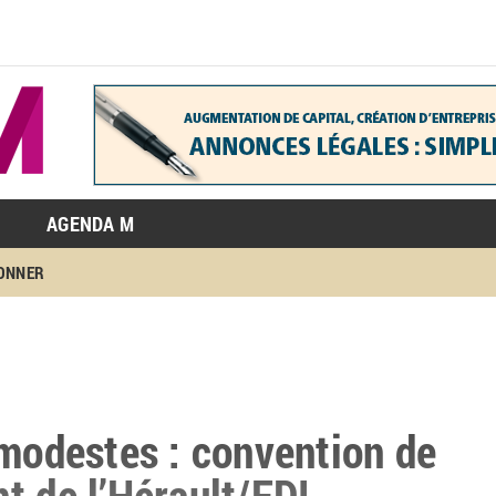
AGENDA M
BONNER
 modestes : convention de
t de l’Hérault/FDI