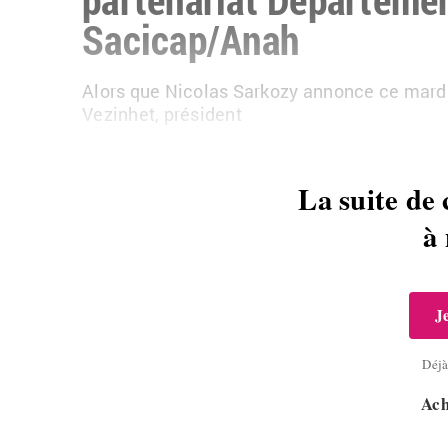
Sacicap/Anah
Alors que Nicolas Sarkozy annonce ce mardi 
Vezinhet, président
La suite de 
à
J
Déj
Ach