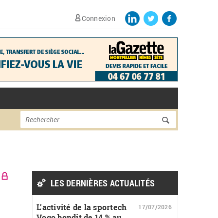
Connexion
Formulaire de
Rechercher
recherche
LES DERNIÈRES ACTUALITÉS
L’activité de la sportech
17/07/2026
Vogo bondit de 14 % au