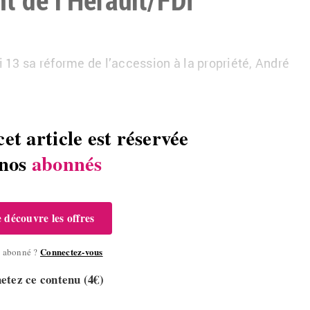
13 sa réforme de l’accession à la propriété, André
cet article est réservée
 nos
abonnés
e découvre les offres
Connectez-vous
à abonné ?
etez ce contenu (4€)