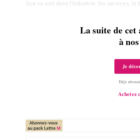
Que ce soit dans l'in­dus­trie, les ser­vices, 
La suite de cet 
à no
Je décou
Déjà abonn
Achetez c