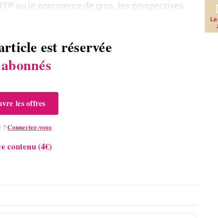
le BTP ou le com­merce de gros, les pers­pec­tives
Le
article est réservée
s
abonnés
vre les offres
Connectez-vous
é ?
e contenu (4€)