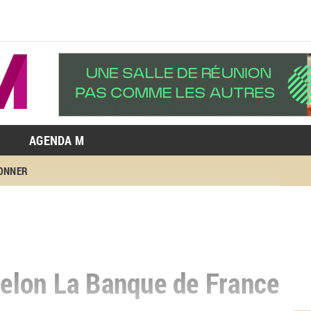
AGENDA M
BONNER
 selon La Banque de France