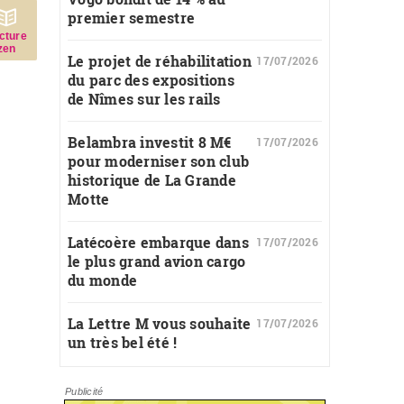
premier semestre
c­ture
zen
Le projet de réhabilitation
17/07/2026
du parc des expositions
de Nîmes sur les rails
Belambra investit 8 M€
17/07/2026
pour moderniser son club
historique de La Grande
Motte
Latécoère embarque dans
17/07/2026
le plus grand avion cargo
du monde
La Lettre M vous souhaite
17/07/2026
un très bel été !
Publicité