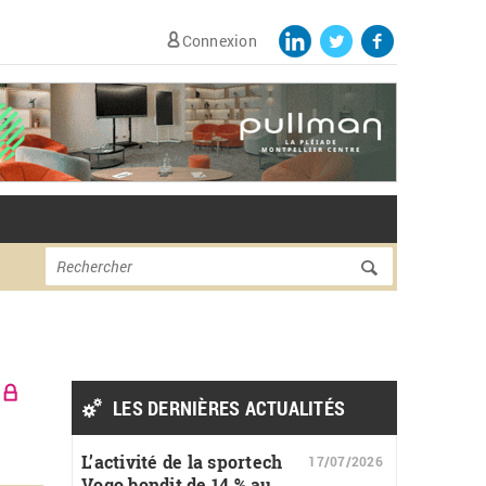
Connexion
Formulaire de
Rechercher
recherche
LES DERNIÈRES ACTUALITÉS
L’activité de la sportech
17/07/2026
Vogo bondit de 14 % au