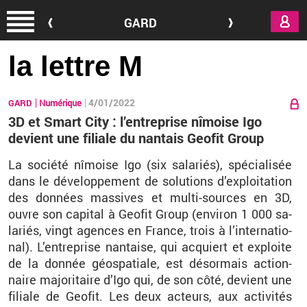
Aller au contenu principal
GARD
la lettre M
4/01/2022
GARD
Numérique
3D et Smart City : l’entreprise nîmoise Igo
devient une filiale du nantais Geofit Group
La so­ciété nî­moise Igo (six sa­la­riés), spé­cia­li­sée
dans le dé­ve­lop­pe­ment de so­lu­tions d’ex­ploi­ta­tion
des don­nées mas­sives et multi-sources en 3D,
ouvre son ca­pi­tal à Geo­fit Group (en­vi­ron 1
000 sa­
la­riés, vingt agences en France, trois à l’in­ter­na­tio­
nal). L’en­tre­prise nan­taise, qui ac­quiert et ex­ploite
de la don­née géo­spa­tiale, est dé­sor­mais ac­tion­
naire ma­jo­ri­taire d’Igo qui, de son côté, de­vient une
fi­liale de Geo­fit. Les deux ac­teurs, aux ac­ti­vi­tés