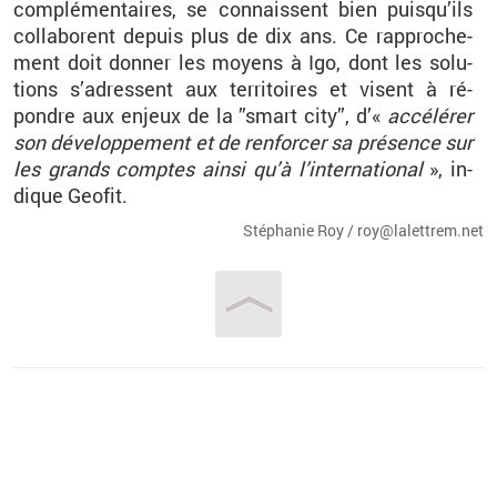
com­plé­men­taires, se connaissent bien puis­qu’ils
col­la­borent de­puis plus de dix ans. Ce rap­pro­che­
ment doit don­ner les moyens à Igo, dont les so­lu­
tions s’adressent aux ter­ri­toires et visent à ré­
pondre aux en­jeux de la ”smart city”, d’«
ac­cé­lé­rer
son dé­ve­lop­pe­ment et de ren­for­cer sa pré­sence sur
les grands comptes ainsi qu’à l’in­ter­na­tio­nal
», in­
dique Geo­fit.
Sté­pha­nie Roy / roy@​la­let­trem.​net
Vous êtes ici