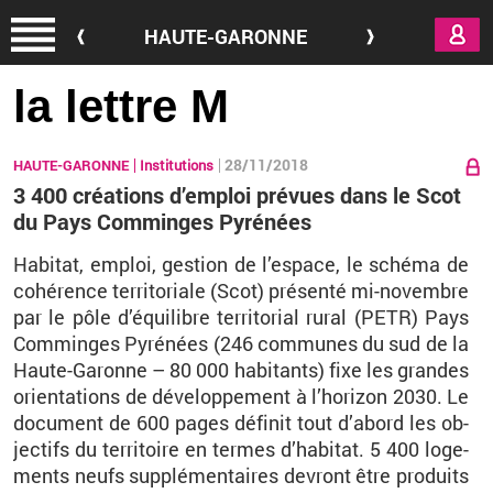
Aller au contenu principal
HAUTE-GARONNE
la lettre M
28/11/2018
HAUTE-GARONNE
Institutions
3 400 créations d’emploi prévues dans le Scot
du Pays Comminges Pyrénées
Ha­bi­tat, em­ploi, ges­tion de l’es­pace, le schéma de
co­hé­rence ter­ri­to­riale (Scot) pré­senté mi-no­vembre
par le pôle d’équi­libre ter­ri­to­rial rural (PETR) Pays
Com­minges Py­ré­nées (246 com­munes du sud de la
Haute-Ga­ronne – 80 000 ha­bi­tants) fixe les grandes
orien­ta­tions de dé­ve­lop­pe­ment à l’ho­ri­zon 2030. Le
do­cu­ment de 600 pages dé­fi­nit tout d’abord les ob­
jec­tifs du ter­ri­toire en termes d’ha­bi­tat. 5 400 lo­ge­
ments neufs sup­plé­men­taires de­vront être pro­duits