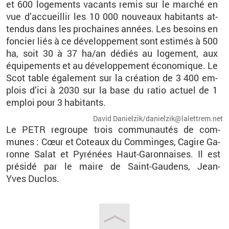
et 600 lo­ge­ments va­cants remis sur le mar­ché en
vue d’ac­cueillir les 10 000 nou­veaux ha­bi­tants at­
ten­dus dans les pro­chaines an­nées. Les be­soins en
fon­cier liés à ce dé­ve­lop­pe­ment sont es­ti­més à 500
ha, soit 30 à 37 ha/an dé­diés au lo­ge­ment, aux
équi­pe­ments et au dé­ve­lop­pe­ment éco­no­mique. Le
Scot table éga­le­ment sur la créa­tion de 3 400 em­
plois d’ici à 2030 sur la base du ratio ac­tuel de 1
em­ploi pour 3 ha­bi­tants.
David Da­niel­zik/da­niel­zik@​la­let­trem.​net
Le
PETR
re­groupe trois com­mu­nau­tés de com­
munes :
Cœur
et Co­teaux du
Com­minges
,
Ca­gire
Ga­
ronne Salat et
Py­ré­nées
Haut-Ga­ron­naises
. Il est
pré­sidé par le maire de
Saint-Gau­dens
, Jean-
Yves
Du­clos
.