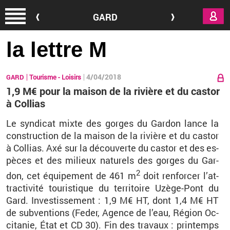
Aller au contenu principal
GARD
la lettre M
4/04/2018
GARD
Tourisme - Loisirs
1,9 M€ pour la maison de la rivière et du castor
à Collias
Le syn­di­cat mixte des gorges du Gar­don lance la
construc­tion de la mai­son de la ri­vière et du cas­tor
à Col­lias. Axé sur la dé­cou­verte du cas­tor et des es­
pèces et des mi­lieux na­tu­rels des gorges du Gar­
2
don, cet équi­pe­ment de 461 m
doit ren­for­cer l’at­
trac­ti­vité tou­ris­tique du ter­ri­toire Uzège-Pont du
Gard. In­ves­tis­se­ment : 1,9 M€ HT, dont 1,4 M€ HT
de sub­ven­tions (Feder, Agence de l’eau, Ré­gion Oc­
ci­ta­nie, État et CD 30). Fin des tra­vaux : prin­temps