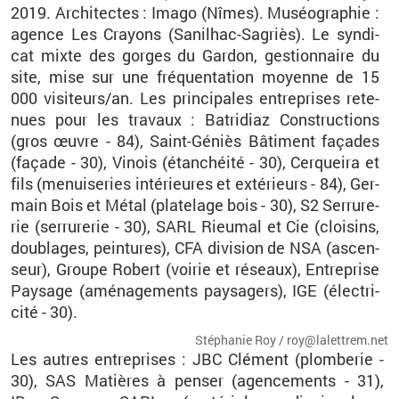
2019. Ar­chi­tectes : Imago (Nîmes). Mu­séo­gra­phie :
agence Les Crayons (Sa­nil­hac-Sa­griès). Le syn­di­
cat mixte des gorges du Gar­don, ges­tion­naire du
site, mise sur une fré­quen­ta­tion moyenne de 15
000 vi­si­teurs/an.
Les prin­ci­pales en­tre­prises re­te­
nues pour les tra­vaux :
Ba­tri­diaz
Construc­tions
(gros œuvre - 84),
Saint-Gé­niès
Bâ­ti­ment fa­çades
(fa­çade - 30),
Vi­nois
(étan­chéité - 30),
Cer­queira
et
fils (me­nui­se­ries in­té­rieures et ex­té­rieurs - 84), Ger­
main Bois et Métal (pla­te­lage bois - 30), S2 Ser­ru­re­
rie (ser­ru­re­rie - 30),
SARL
Rieu­mal
et Cie (
cloi­sins
,
dou­blages, pein­tures),
CFA
di­vi­sion de
NSA
(as­cen­
seur), Groupe Ro­bert (voi­rie et ré­seaux), En­tre­prise
Pay­sage (amé­na­ge­ments pay­sa­gers),
IGE
(élec­tri­
cité - 30).
Sté­pha­nie Roy / roy@​la­let­trem.​net
Les autres en­tre­prises : JBC
Clé­ment (plom­be­rie -
30), SAS Ma­tières à pen­ser (agen­ce­ments - 31),