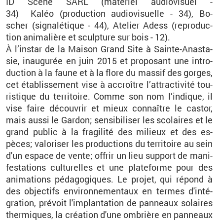
ID
Scene
SARL
(ma­té­riel au­dio­vi­suel -
34)
Kaléo
(pro­duc­tion au­dio­vi­suelle - 34),
Bo­
scher
(si­gna­lé­tique - 44), Ate­lier
Adess
(re­pro­duc­
tion
ani­ma­lière
et sculp­ture sur bois - 12).
À l’ins­tar de la Mai­son Grand Site à Sainte-Anas­ta­
sie, inau­gu­rée en juin 2015 et pro­po­sant une in­tro­
duc­tion à la faune et à la flore du mas­sif des gorges,
cet éta­blis­se­ment vise à ac­croître l’at­trac­ti­vité tou­
ris­tique du ter­ri­toire. Comme son nom l’in­dique, il
vise faire dé­cou­vrir et mieux connaître le cas­tor,
mais aussi le Gar­don; sen­si­bi­li­ser les sco­laires et le
grand pu­blic à la fra­gi­lité des mi­lieux et des es­
pèces; va­lo­ri­ser les pro­duc­tions du ter­ri­toire au sein
d'un es­pace de vente; of­frir un lieu sup­port de ma­ni­
fes­ta­tions cultu­relles et une pla­te­forme pour des
ani­ma­tions pé­da­go­giques. Le pro­jet, qui ré­pond à
des ob­jec­tifs en­vi­ron­ne­men­taux en termes d'in­té­
gra­tion, pré­voit l'im­plan­ta­tion de pan­neaux so­laires
ther­miques, la créa­tion d'une om­brière en pan­neaux