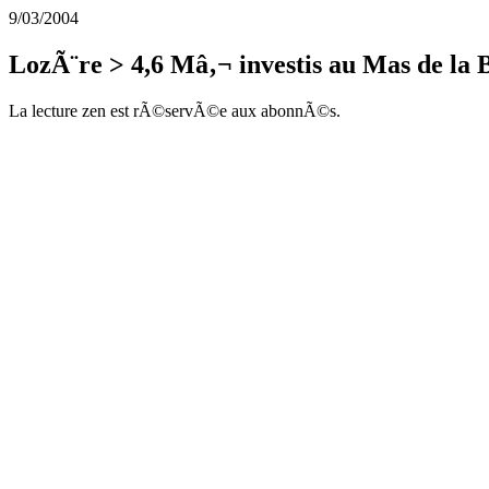
9/03/2004
LozÃ¨re > 4,6 Mâ‚¬ investis au Mas de la
La lecture zen est rÃ©servÃ©e aux abonnÃ©s.