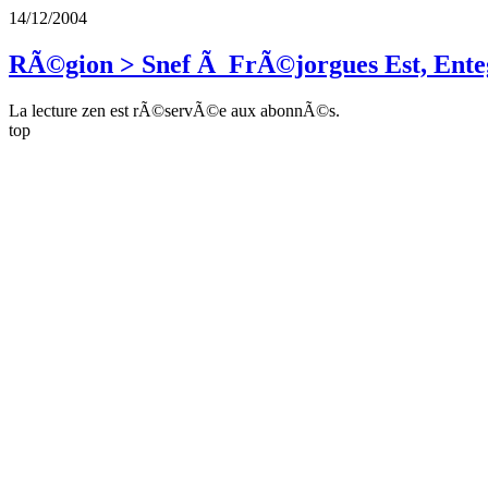
14/12/2004
RÃ©gion > Snef Ã FrÃ©jorgues Est, Ente
La lecture zen est rÃ©servÃ©e aux abonnÃ©s.
top