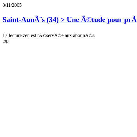
8/11/2005
Saint-AunÃ¨s (34) > Une Ã©tude pour pr
La lecture zen est rÃ©servÃ©e aux abonnÃ©s.
top