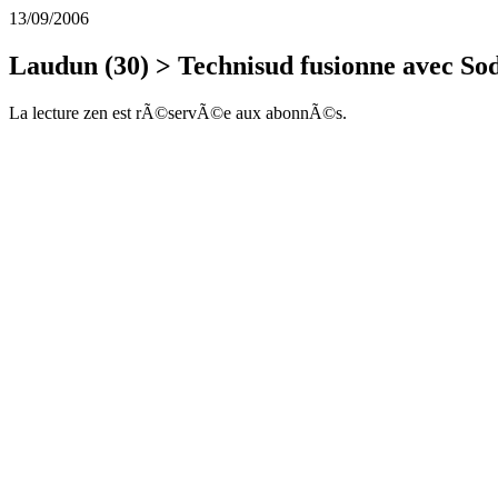
13/09/2006
Laudun (30) > Technisud fusionne avec So
La lecture zen est rÃ©servÃ©e aux abonnÃ©s.