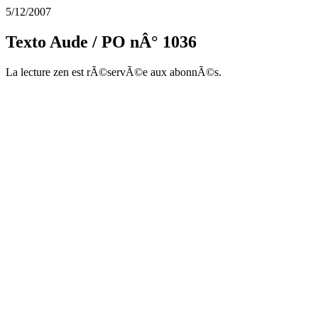
5/12/2007
Texto Aude / PO nÂ° 1036
La lecture zen est rÃ©servÃ©e aux abonnÃ©s.