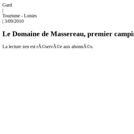
Gard
|
Tourisme - Loisirs
|
3/09/2010
Le Domaine de Massereau, premier campin
La lecture zen est rÃ©servÃ©e aux abonnÃ©s.