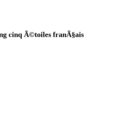
g cinq Ã©toiles franÃ§ais